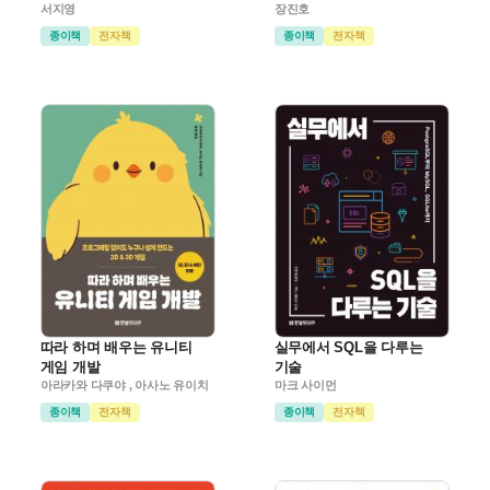
서지영
장진호
종이책
전자책
종이책
전자책
따라 하며 배우는 유니티
실무에서 SQL을 다루는
게임 개발
기술
아라카와 다쿠야 , 아사노 유이치
마크 사이먼
종이책
전자책
종이책
전자책