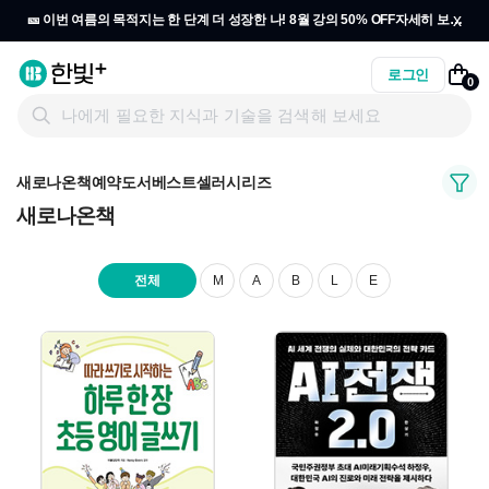
x
🎫 이번 여름의 목적지는 한 단계 더 성장한 나! 8월 강의 50% OFF
자세히 보기
→
로그인
0
새로나온책
예약도서
베스트셀러
시리즈
새로나온책
전체
M
A
B
L
E