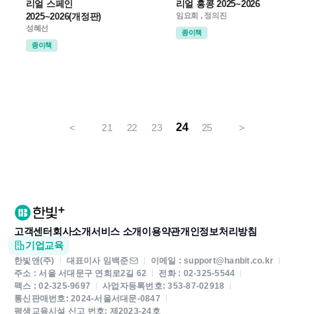
리얼 스페인
리얼 홍콩 2025~2026
2025~2026(개정판)
임요희 , 정의진
성혜선
종이책
종이책
24
<
21
22
23
25
>
고객센터
회사소개
서비스 소개
이용약관
개인정보처리방침
기업교육
한빛앤(주)
대표이사 임백준
이메일 : support@hanbit.co.kr
주소 : 서울 서대문구 연희로2길 62
전화 : 02-325-5544
팩스 : 02-325-9697
사업자등록번호: 353-87-02918
통신판매번호: 2024-서울서대문-0847
평생교육시설 신고 번호: 제2023-24호