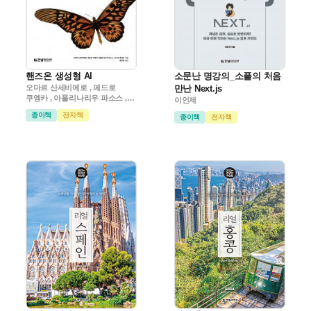
핸즈온 생성형 AI
소문난 명강의_소플의 처음
오마르 산세비에로 , 페드로
만난 Next.js
쿠엥카 , 아폴리나리우 파소스 ,
이인제
조나단 휘태커
종이책
전자책
종이책
전자책