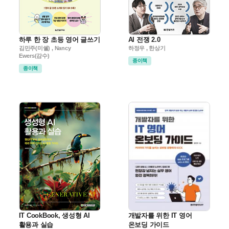
하루 한 장 초등 영어 글쓰기
AI 전쟁 2.0
김민주(미쉘) , Nancy
하정우 , 한상기
Ewers(감수)
종이책
종이책
IT CookBook, 생성형 AI
개발자를 위한 IT 영어
활용과 실습
온보딩 가이드