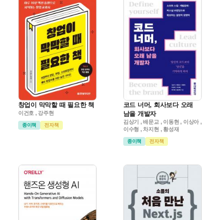
창업이 막막할 때 필요한 책
코드 너머, 회사보다 오래
이건호 , 강주현
남을 개발자
김상기 , 배문교 , 이동현 , 이상아 ,
종이책
전자책
이수형 , 차지현 , 황성재
종이책
전자책