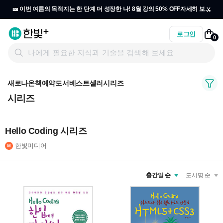
x
🎫 이번 여름의 목적지는 한 단계 더 성장한 나! 8월 강의 50% OFF
자세히 보기
→
로그인
0
새로나온책
예약도서
베스트셀러
시리즈
시리즈
Hello Coding 시리즈
한빛미디어
출간일 순
도서명 순