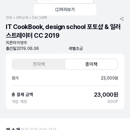
미리보기
전체
대학교재
OA/그래픽
IT CookBook, design school 포토샵 & 일러
스트레이터 CC 2019
지은이
이영주
출간일
2019.06.06
레벨
초급
전자책
종이책
정가
23,000
원
23,000
원
총 결제 금액
적립 예정
690
P