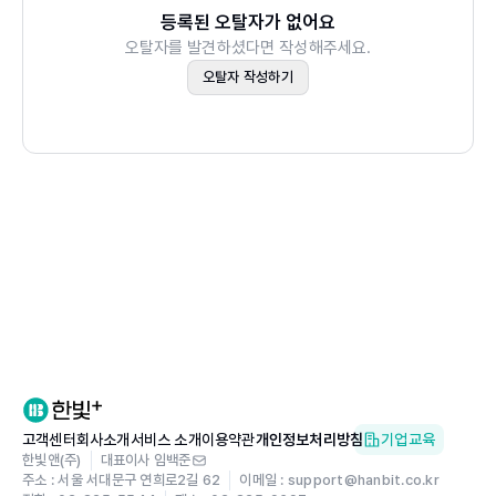
11 원근감을 살려 자르기
등록된 오탈자가 없어요
12 브러시로 칠한 영역 선택하기
오탈자를 발견하셨다면 작성해주세요.
오탈자 작성하기
Chapter 04 이미지의 복원과 복제
01 얼룩 지우기
[응용 예제] 티셔츠의 얼룩 제거하기
02 가장자리까지 자연스럽게 복제하기
[응용 예제] 뽀얗고 깨끗한 피부 만들기
03 유사한 부분을 가져와 복제하기
[응용 예제] 풀잎에 맺힌 이슬 제거하기
04 주변과 어우러지게 이동/복제하기
[응용 예제] 배경과 어우러지게 이동/복제하기
[응용 예제] 배경에서 원하지 않는 부분 제거하기 ①
[응용 예제] 배경에서 원하지 않는 부분 제거하기 ②
고객센터
회사소개
서비스 소개
이용약관
개인정보처리방침
기업교육
[응용 예제] 이미지를 자연스럽게 늘리기
한빛앤(주)
대표이사 임백준
주소 : 서울 서대문구 연희로2길 62
05 플래시에 반사된 눈 보정하기
이메일 : support@hanbit.co.kr