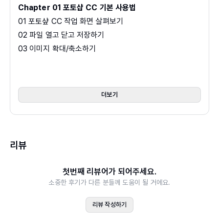
Chapter 01 포토샵 CC 기본 사용법
- UI 디자인과 프로토타이핑을 위한 Adobe
XD(2020)
01 포토샾 CC 작업 화면 살펴보기
- design school 포토샵 CC 2019(2020)
02 파일 열고 닫고 저장하기
- design school 일러스트레이터 CC(2020)
03 이미지 확대/축소하기
04 이미지 크기 조절하기
05 작업 화면 크기 조절하기
06 이미지 회전하기
더보기
07 단계별 작업 과정 취소하기
Chapter 02 레이어, 아트보드, 채널
리뷰
01 레이어의 개념과 구조
02 아트보드의 이해
첫번째 리뷰어가 되어주세요.
03 채널의 이해
소중한 후기가 다른 분들께 도움이 될 거에요.
[응용 예제] 흔들린 사진 선명하게 보정하기
리뷰 작성하기
Chapter 03 이미지의 이동과 선택