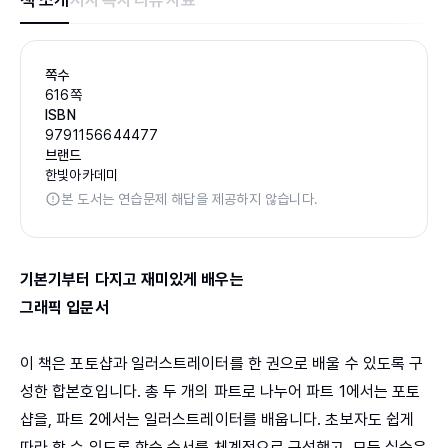
책 소개
저자
목차
리뷰
자료
쪽수
616쪽
ISBN
9791156644477
브랜드
한빛아카데미
본 도서는 연습문제 해답을 제공하지 않습니다.
기본기부터 다지고 재미있게 배우는
그래픽 입문서
이 책은 포토샵과 일러스트레이터를 한 권으로 배울 수 있도록 구
성한 합본호입니다. 총 두 개의 파트로 나누어 파트 1에서는 포토
샵을, 파트 2에서는 일러스트레이터를 배웁니다. 초보자도 쉽게
따라 할 수 있도록 학습 순서를 체계적으로 구성했고, 모든 실습은