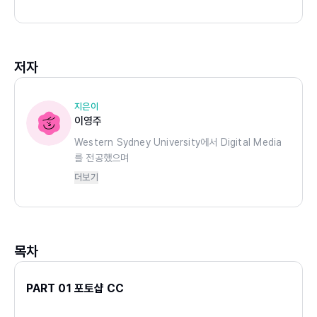
저자
지은이
이영주
Western Sydney University에서 Digital Media
를 전공했으며
홍익대학교대학원에서 UX전공 박사과정을 수료하고
더보기
청운대학교 멀티미디어학과 교수로 재직 중입니다.
주요 저서
- UI/UX 디자인이 쉬워지는 디자인 시스템 실무 with
목차
피그마(2024)
- UI/UX 디자인 이론과 실무 with 어도비 XD(2022)
- 모바일 UI/UX 디자인 실무(2020)
PART 01 포토샵 CC
- UI/UX 디자인 이론과 실습 with Adobe
XD(2020)