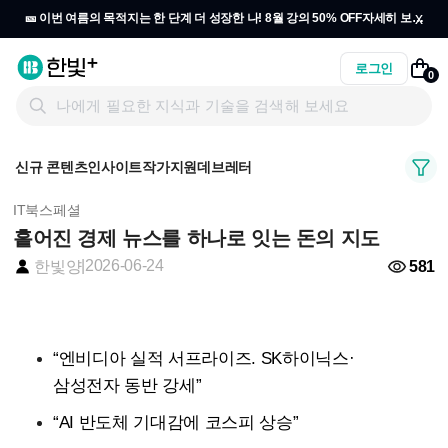
x
🎫 이번 여름의 목적지는 한 단계 더 성장한 나! 8월 강의 50% OFF
자세히 보기
→
로그인
0
신규 콘텐츠
인사이트
작가지원
데브레터
IT북스페셜
흩어진 경제 뉴스를 하나로 잇는 돈의 지도
|
2026-06-24
581
한빛양
“엔비디아 실적 서프라이즈. SK하이닉스·
삼성전자 동반 강세”
“AI 반도체 기대감에 코스피 상승”