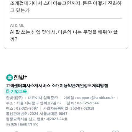
조개껍데기에서 스테이블코인까지, 돈은 어떻게 진화하
고 있는가
AI & ML
AI 잘 쓰는 신입 옆에서, 마흔의 나는 무엇을 배워야 할
까?
고객센터
회사소개
서비스 소개
이용약관
개인정보처리방침
기업교육
한빛앤(주)
대표이사 임백준
이메일 : support@hanbit.co.kr
주소 : 서울 서대문구 연희로2길 62
전화 : 02-325-5544
팩스 : 02-325-9697
사업자등록번호: 353-87-02918
통신판매번호: 2024-서울서대문-0847
평생교육시설 신고 번호: 제2023-24호
©2026 HanbitN Inc