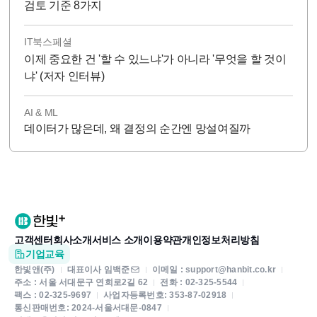
검토 기준 8가지
IT북스페셜
이제 중요한 건 '할 수 있느냐'가 아니라 '무엇을 할 것이
냐' (저자 인터뷰)
AI & ML
데이터가 많은데, 왜 결정의 순간엔 망설여질까
고객센터
회사소개
서비스 소개
이용약관
개인정보처리방침
기업교육
한빛앤(주)
대표이사 임백준
이메일 : support@hanbit.co.kr
주소 : 서울 서대문구 연희로2길 62
전화 : 02-325-5544
팩스 : 02-325-9697
사업자등록번호: 353-87-02918
통신판매번호: 2024-서울서대문-0847