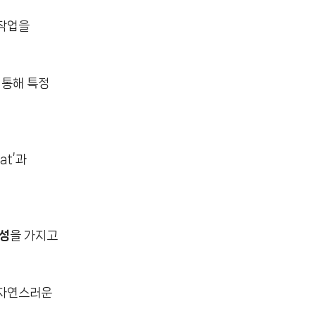
 작업을
 통해 특정
at’과
련성
을 가지고
 자연스러운