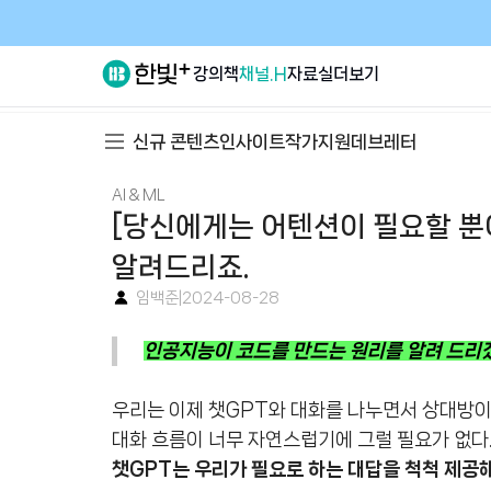
강의
책
채널.H
자료실
더보기
신규 콘텐츠
인사이트
작가지원
데브레터
AI & ML
[당신에게는 어텐션이 필요할 뿐
알려드리죠.
임백준
|
2024-08-28
인공지능이 코드를 만드는 원리를 알려 드리
우리는 이제 챗GPT와 대화를 나누면서 상대방
대화 흐름이 너무 자연스럽기에 그럴 필요가 없다
챗GPT는 우리가 필요로 하는 대답을 척척 제공