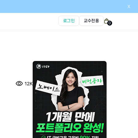
x
로그인
교수전용
0
12K