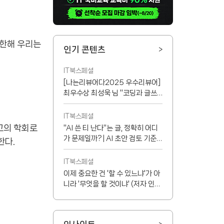
 한해 우리는
인기 콘텐츠
>
IT북스페셜
[나는리뷰어다2025 우수리뷰어]
최우수상 최성욱 님 "코딩과 글쓰
기 능력이 반드시 서로 정비례하지
는 않지만...!"
IT북스페셜
고의 학회로
"AI 쓴 티 난다"는 글, 정확히 어디
가 문제일까? | AI 초안 검토 기준
한다.
8가지
IT북스페셜
이제 중요한 건 '할 수 있느냐'가 아
니라 '무엇을 할 것이냐' (저자 인터
뷰)