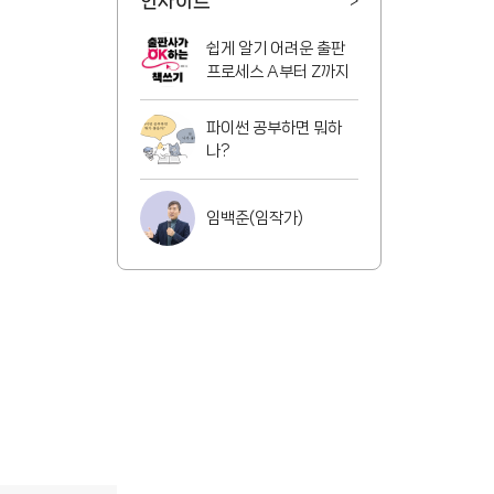
인사이트
>
쉽게 알기 어려운 출판
프로세스 A부터 Z까지
파이썬 공부하면 뭐하
나?
임백준(임작가)