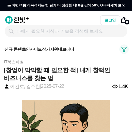
x
🎫 이번 여름의 목적지는 한 단계 더 성장한 나! 8월 강의 50% OFF
자세히 보기
→
로그인
0
신규 콘텐츠
인사이트
작가지원
데브레터
IT북스페셜
[창업이 막막할 때 필요한 책] 내게 찰떡인
비즈니스를 찾는 법
|
2025-07-22
1.4K
이건호, 강주현