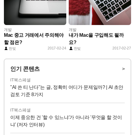
개발
개발
Mac 중고 거래에서 주의해야
내가 Mac을 구입해도 될까
할 점은?
요?
2017-02-24
2017-02-27
한빛
한빛
인기 콘텐츠
>
IT북스페셜
"AI 쓴 티 난다"는 글, 정확히 어디가 문제일까? | AI 초안
검토 기준 8가지
IT북스페셜
이제 중요한 건 '할 수 있느냐'가 아니라 '무엇을 할 것이
냐' (저자 인터뷰)