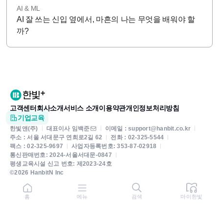
AI & ML
AI 잘 쓰는 신입 옆에서, 마흔의 나는 무엇을 배워야 할
까?
고객센터
회사소개
서비스 소개
이용약관
개인정보처리방침
기업교육
한빛앤(주)
대표이사 임백준
이메일 : support@hanbit.co.kr
주소 : 서울 서대문구 연희로2길 62
전화 : 02-325-5544
팩스 : 02-325-9697
사업자등록번호: 353-87-02918
통신판매번호: 2024-서울서대문-0847
평생교육시설 신고 번호: 제2023-24호
©2026 HanbitN Inc
홈
메뉴
검색
마이한빛