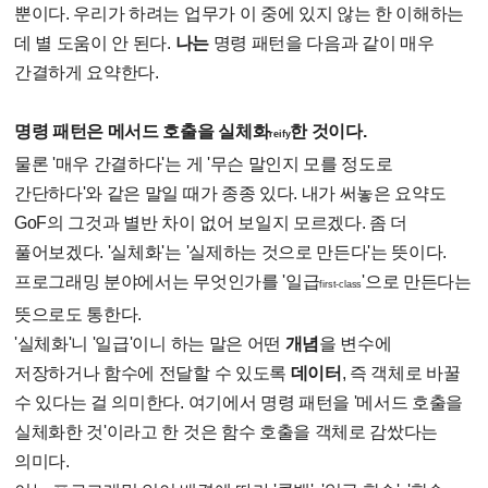
뿐이다. 우리가 하려는 업무가 이 중에 있지 않는 한 이해하는
데 별 도움이 안 된다.
나는
명령 패턴을 다음과 같이 매우
간결하게 요약한다.
명령 패턴은 메서드 호출을 실체화
한 것이다.
reify
물론 '매우 간결하다'는 게 '무슨 말인지 모를 정도로
간단하다'와 같은 말일 때가 종종 있다. 내가 써놓은 요약도
GoF의 그것과 별반 차이 없어 보일지 모르겠다. 좀 더
풀어보겠다. '실체화'는 '실제하는 것으로 만든다'는 뜻이다.
프로그래밍 분야에서는 무엇인가를 '일급
'으로 만든다는
first-class
뜻으로도 통한다.
'실체화'니 '일급'이니 하는 말은 어떤
개념
을 변수에
저장하거나 함수에 전달할 수 있도록
데이터
, 즉 객체로 바꿀
수 있다는 걸 의미한다. 여기에서 명령 패턴을 '메서드 호출을
실체화한 것'이라고 한 것은 함수 호출을 객체로 감쌌다는
의미다.