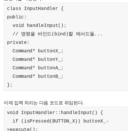
class InputHandler {
public:
void handleInput();
// 명령을 바인드(bind)할 메서드들...
private:
Command* buttonX_;
Command* buttonY_;
Command* buttonA_;
Command* buttonB_;
};
이제 입력 처리는 다음 코드로 위임된다.
void InputHandler::handleInput() {
if (isPressed(BUTTON_X)) buttonX_-
>execute();