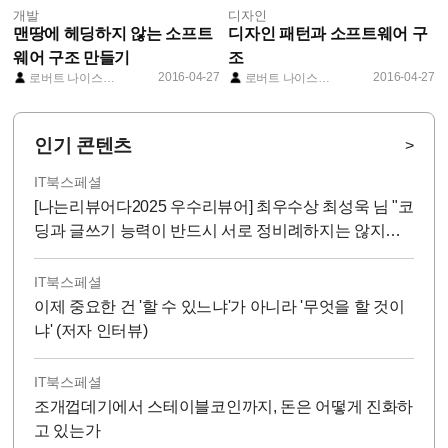
개발
디자인
맨땅에 헤딩하지 않는 소프트
디자인 패턴과 소프트웨어 구
웨어 구조 만들기
조
2016-04-27
2016-04-27
로버트 나이스트롬
로버트 나이스트롬
인기 콘텐츠
>
IT북스페셜
[나는리뷰어다2025 우수리뷰어] 최우수상 최성욱 님 "코
딩과 글쓰기 능력이 반드시 서로 정비례하지는 않지
만...!"
IT북스페셜
이제 중요한 건 '할 수 있느냐'가 아니라 '무엇을 할 것이
냐' (저자 인터뷰)
IT북스페셜
조개껍데기에서 스테이블코인까지, 돈은 어떻게 진화하
고 있는가