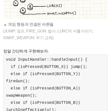
▲
게임 행동과 연결된 버튼들
(JUMP: 점프, FIRE_GUN: 발사, LURCH: 비틀거리기,
SWAP_WEAPON: 무기 교체)
정말 간단하게 구현해보자.
void InputHandler::handleInput() {
if (isPressed(BUTTON_X)) jump();
else if (isPressed(BUTTON_Y))
fireGun();
else if (isPressed(BUTTON_A))
swapWeapon();
else if (isPressed(BUTTON_B))
lurchIneffectively();