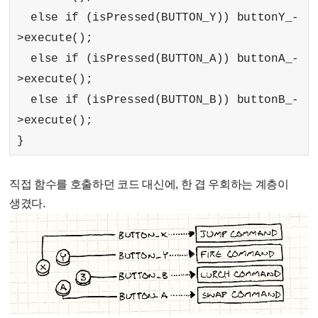
else if (isPressed(BUTTON_Y)) buttonY_-
>execute();
else if (isPressed(BUTTON_A)) buttonA_-
>execute();
else if (isPressed(BUTTON_B)) buttonB_-
>execute();
}
직접 함수를 호출하던 코드 대신에, 한 겹 우회하는 계층이
생겼다.