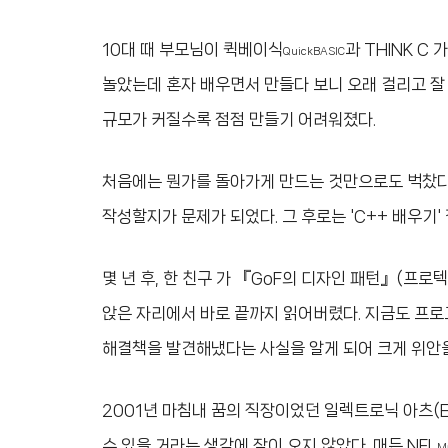
10대 때 부모님이 퀵베이식
과 THINK 
QuickBASIC
놀았는데 혼자 배우면서 만들다 보니 오래 걸리고 잘
규모가 커질수록 점점 만들기 어려워졌다.
처음에는 뭔가를 돌아가게 만드는 것만으로도 벅찼다.
작성할지가 문제가 되었다. 그 후로는 'C++ 배우기
몇 년 후, 한 친구 가 『GoF의 디자인 패턴』(프로
앉은 자리에서 바로 끝까지 읽어버렸다. 지금도 프로
해결책을 발견해냈다는 사실을 알게 되어 크게 위안을
2001년 마침내 꿈의 직장이었던 일렉트로닉 아츠(E
수 있을 거라는 생각에 잠이 오지 않았다. 매든 NFL
Ma