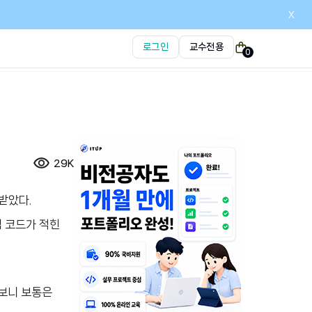
x
로그인
교수전용
0
29K
받았다.
램 코드가 적힌
 보니 보통은