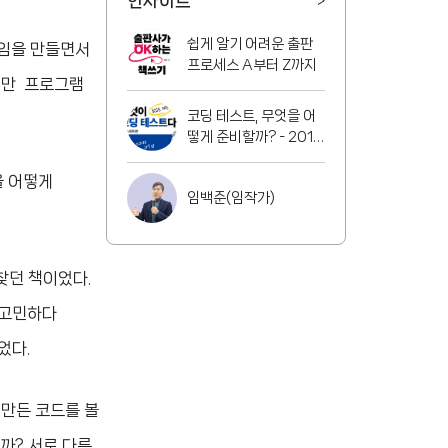
인사이트
>
쉽게 알기 어려운 출판
게임을 만들면서
프로세스 A부터 Z까지
지만 프로그램
코딩 테스트, 무엇을 어
떻게 준비할까? - 2016
년 ~ 2020년 기출문제
분석
을 어떻게
임백준(임작가)
찾던 책이었다.
 고민하다
었다.
 만든 코드를 볼
까? 서로 다른