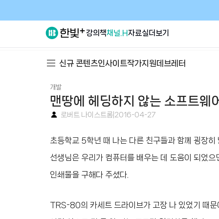
강의
책
채널.H
자료실
더보기
신규 콘텐츠
인사이트
작가지원
데브레터
개발
맨땅에 헤딩하지 않는 소프트웨어
로버트 나이스트롬
|
2016-04-27
초등학교 5학년 때 나는 다른 친구들과 함께 굉장히 
선생님은 우리가 컴퓨터를 배우는 데 도움이 되었으면 
인쇄물을 구해다 주셨다.
TRS-80의 카세트 드라이브가 고장 나 있었기 때문