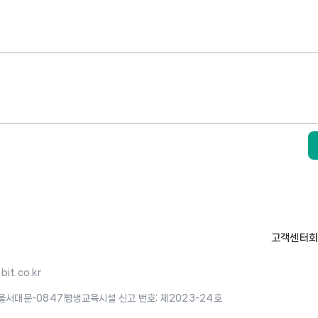
고객센터
회
it.co.kr
울서대문-0847
|
평생교육시설 신고 번호: 제2023-24호