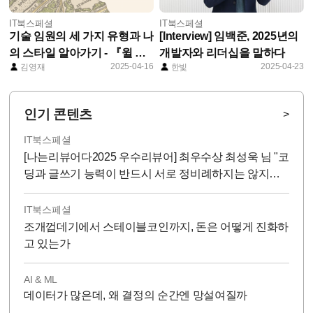
IT북스페셜
IT북스페셜
기술 임원의 세 가지 유형과 나
[Interview] 임백준, 2025년의
의 스타일 알아가기 - 『윌 라
개발자와 리더십을 말하다
2025-04-16
2025-04-23
김영재
한빛
슨의 엔지니어링 리더십』 한
국어판 특별 부록
인기 콘텐츠
>
IT북스페셜
[나는리뷰어다2025 우수리뷰어] 최우수상 최성욱 님 "코
딩과 글쓰기 능력이 반드시 서로 정비례하지는 않지
만...!"
IT북스페셜
조개껍데기에서 스테이블코인까지, 돈은 어떻게 진화하
고 있는가
AI & ML
데이터가 많은데, 왜 결정의 순간엔 망설여질까