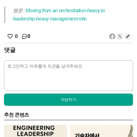
원문 :
Moving from an orchestration-heavy to
leadership-heavy management role.
0
0
댓글
작성하기
추천 콘텐츠