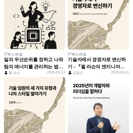
IT북스페셜
IT북스페셜
일의 우선순위를 정하고 나와
기술자에서 경영자로 변신하
팀의 에너지를 관리하는 법
기 - 『윌 라슨의 엔지니어링
2025-05-13
2025-04-11
윌 라슨
김영근
_'윌라슨의 엔지니어링 리더
리더십』한국어판 특별 부록
십' 중에서