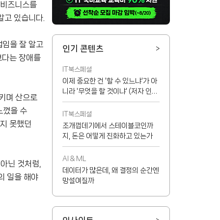
서 비즈니스를
알고 있습니다.
법임을 잘 알고
인기 콘텐츠
>
보다는 장애를
IT북스페셜
이제 중요한 건 '할 수 있느냐'가 아
니라 '무엇을 할 것이냐' (저자 인터
삼키며 산으로
뷰)
느꼈을 수
IT북스페셜
끼지 못했던
조개껍데기에서 스테이블코인까
지, 돈은 어떻게 진화하고 있는가
AI & ML
 아닌 것처럼,
데이터가 많은데, 왜 결정의 순간엔
의 일을 해야
망설여질까