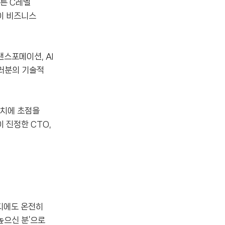
른 C레벨
이 비즈니스
스포메이션, AI
여러분의 기술적
가치에 초점을
 진정한 CTO,
어디에도 온전히
높으신 분’으로