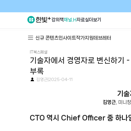
강의
책
채널.H
자료실
더보기
신규 콘텐츠
인사이트
작가지원
데브레터
IT북스페셜
기술자에서 경영자로 변신하기 -
부록
김영근
|
2025-04-11
기술
김영근
, 미니
CTO 역시 Chief Officer 중 