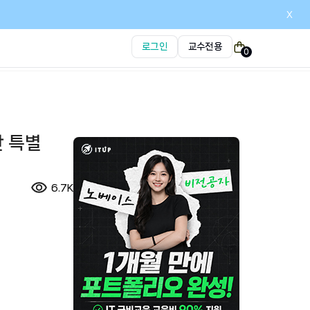
x
로그인
교수전용
0
 특별
6.7K