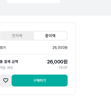
전자책
종이책
정가
26,000
원
26,000
원
총 결제 금액
적립 예정
780
P
구매하기