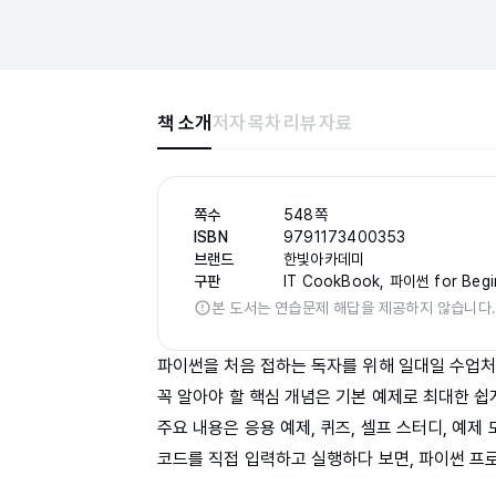
책 소개
저자
목차
리뷰
자료
쪽수
548쪽
ISBN
9791173400353
브랜드
한빛아카데미
구판
IT CookBook, 파이썬 for Begi
본 도서는 연습문제 해답을 제공하지 않습니다
파이썬을 처음 접하는 독자를 위해 일대일 수업처
꼭 알아야 할 핵심 개념은 기본 예제로 최대한 쉽
주요 내용은 응용 예제, 퀴즈, 셀프 스터디, 예제 
코드를 직접 입력하고 실행하다 보면, 파이썬 프