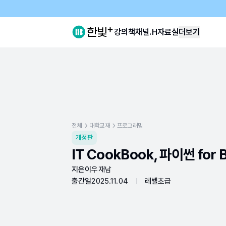
강의
책
채널.H
자료실
더보기
전체
대학교재
프로그래밍
개정판
IT CookBook, 파이썬 for 
지은이
우재남
출간일
2025.11.04
레벨
초급