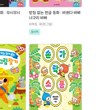
화 : 무시무시
받침 없는 한글 동화 : 바쁘다 바빠
너구리 바빠
최옥임 , 혜경(그림)
종이책