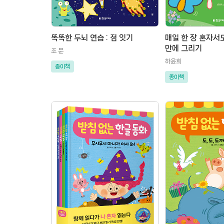
똑똑한 두뇌 연습 : 점 잇기
매일 한 장 혼자서
만에 그리기
조 문
하윤희
종이책
종이책