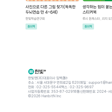
사진으로 다른 그림 찾기(똑똑한
생각하는 힘이 붙는
두뇌연습 만 4~6세)
스티커북
한빛학습연구회
루시 돈캐스터 , 리지 도
종이책
종이책
한빛앤(주)
|
대표이사 임백준
주소 : 서울 서대문구 연희로2길 62
|
이메일 : support@hanb
전화 : 02-325-5544
|
팩스 : 02-325-9697
사업자등록번호: 353-87-02918
|
통신판매번호: 2024-서
©2026 HanbitN Inc