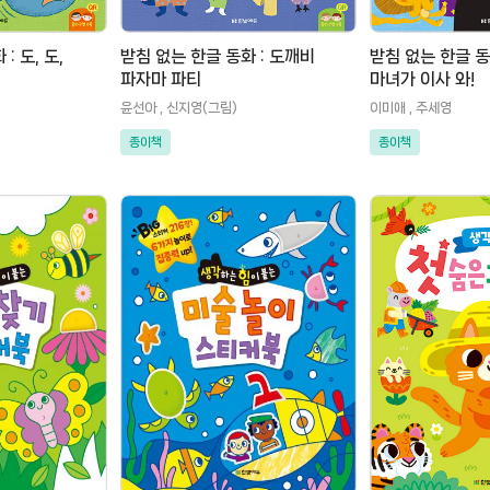
: 도, 도,
받침 없는 한글 동화 : 도깨비
받침 없는 한글 동
파자마 파티
마녀가 이사 와!
윤선아 , 신지영(그림)
이미애 , 주세영
종이책
종이책