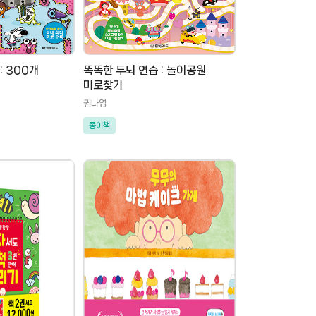
: 300개
똑똑한 두뇌 연습 : 놀이공원
미로찾기
권나영
종이책