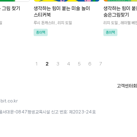
 그림 찾기
생각하는 힘이 붙는 미술 놀이
생각하는 힘이 붙
스티커북
숨은그림찾기
일
루시 돈캐스터 , 리지 도일
리지 도일 , 레이첼 베
종이책
종이책
1
2
3
4
5
6
7
고객센터
회
it.co.kr
울서대문-0847
|
평생교육시설 신고 번호: 제2023-24호