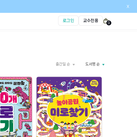
x
로그인
교수전용
0
출간일 순
도서명 순