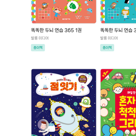
똑똑한 두뇌 연습 365 1권
발롱 미디어
발롱 미디어
종이책
종이책