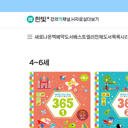
강의
책
채널.H
자료실
더보기
새로나온책
예약도서
베스트셀러
전체도서목록
시
4~6세