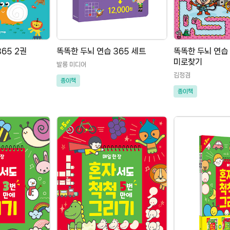
똑똑한 두뇌 연습 365 2권
똑똑한 두뇌 연습 365 세트
똑똑한 두뇌 연습 
미로찾기
발롱 미디어
김정겸
종이책
종이책