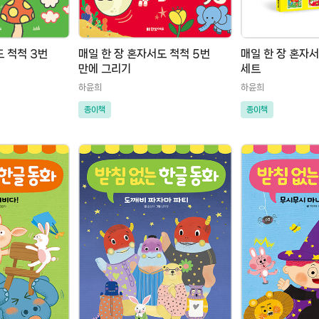
도 척척 3번
매일 한 장 혼자서도 척척 5번
매일 한 장 혼자
만에 그리기
세트
하윤희
하윤희
종이책
종이책