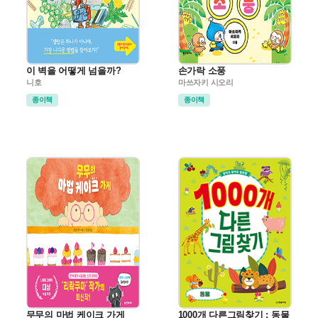
이 벽을 어떻게 넘을까?
손가락 소풍
니호
마쓰자키 시오리
종이책
종이책
무무의 마법 케이크 가게
1000개 다른그림찾기 : 동물