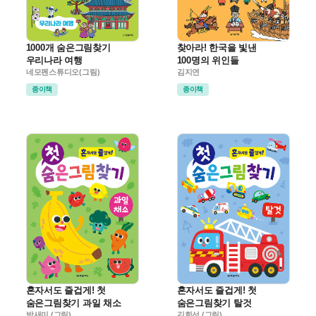
1000개 숨은그림찾기
찾아라! 한국을 빛낸
우리나라 여행
100명의 위인들
네모펜스튜디오(그림)
김지연
종이책
종이책
혼자서도 즐겁게! 첫
혼자서도 즐겁게! 첫
숨은그림찾기 과일 채소
숨은그림찾기 탈것
박새미 (그림)
김희선 (그림)