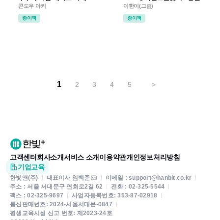
콘도우 아키
이한이(그림)
종이책
종이책
1
2
3
4
5
>
고객센터
회사소개
서비스 소개
이용약관
개인정보처리방침
기업교육
한빛앤(주)
대표이사 임백준
이메일 : support@hanbit.co.kr
주소 : 서울 서대문구 연희로2길 62
전화 : 02-325-5544
팩스 : 02-325-9697
사업자등록번호: 353-87-02918
통신판매번호: 2024-서울서대문-0847
평생교육시설 신고 번호: 제2023-24호