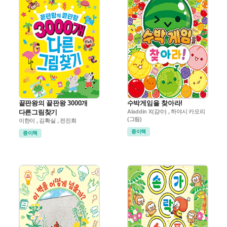
끝판왕의 끝판왕 3000개
수박게임을 찾아라!
다른그림찾기
Aladdin X(감수) , 하야시 카오리
(그림)
이한이 , 김확실 , 전진희
종이책
종이책