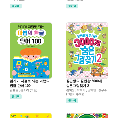
종이책
종이책
읽기가 저절로 되는 마법의
끝판왕의 끝판왕 3000개
한글 단어 100
숨은그림찾기 2
김흰돌 , 김소리 (그림)
김희선 , 박새미 , 양혜민 , 장우주
(그림) , 홍혜련
종이책
종이책