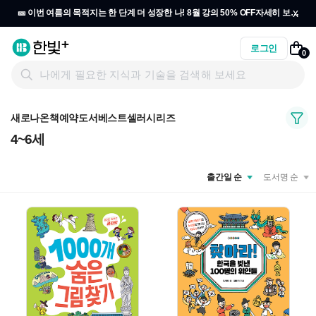
x
🎫 이번 여름의 목적지는 한 단계 더 성장한 나! 8월 강의 50% OFF
자세히 보기
→
로그인
0
새로나온책
예약도서
베스트셀러
시리즈
4~6세
출간일 순
도서명 순