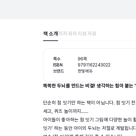
책 소개
저자
목차
리뷰
자료
쪽수
96쪽
ISBN
9791162243022
브랜드
한빛에듀
똑똑한 두뇌를 만드는 비결! 생각하는 힘이 붙는 ‘
단순히 점 잇기만 하는 책이 아닙니다. 점 잇기 전
세고, 퀴즈 놀이까지……
아이들이 좋아하는 점 잇기 그림에 다양한 놀이 활
잇기’ 하는 동안 아이의 두뇌는 저절로 계발됩니다