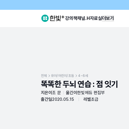
강의
책
채널.H
자료실
더보기
전체
유아/어린이/초등
4~6세
똑똑한 두뇌 연습 : 점 잇기
지은이
조 문
옮긴이
한빛에듀 편집부
출간일
2020.05.15
레벨
초급