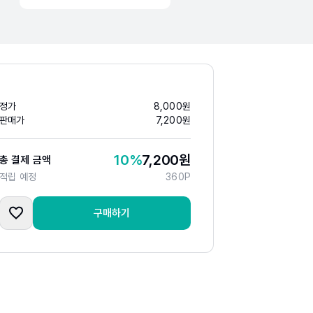
정가
8,000
원
판매가
7,200
원
10
%
7,200
원
총 결제 금액
적립 예정
360
P
구매하기