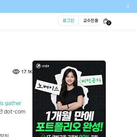
x
로그인
교수전용
0
17.1K
 gather
 dot-com
굉장히