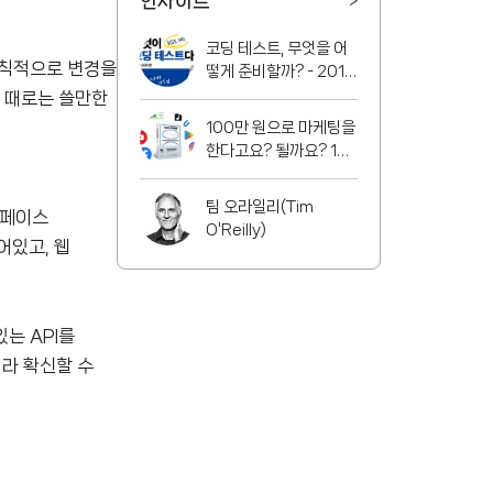
인사이트
>
코딩 테스트, 무엇을 어
규칙적으로 변경을
떻게 준비할까? - 2016
년 ~ 2020년 기출문제
, 때로는 쓸만한
분석
100만 원으로 마케팅을
한다고요? 될까요? 10
년차 프로의 노하우
팀 오라일리(Tim
터페이스
O'Reilly)
어있고, 웹
는 API를
이라 확신할 수