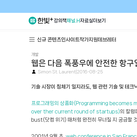
강의
책
채널.H
자료실
더보기
신규 콘텐츠
인사이트
작가지원
데브레터
개발
웹은 다음 폭풍우에 안전한 항구
Simon St. Laurent
|
2016-08-25
기술 시장이 침체기 일지라도, 웹 관련 기술 및 테크닉
프로그래밍의 상품화(Programming becomes mo
over ther current round of startups)
의 칼럼에
bust(닷컴 위기) 때처럼 완전히 무너질 지 궁금할 
2001년 9월 초,
web conference in San Franc