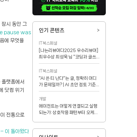
 잠시 동안 그
인기 콘텐츠
>
 pause was
다음에 무엇을
IT북스페셜
[나는리뷰어다2025 우수리뷰어]
최우수상 최성욱 님 "코딩과 글쓰
기 능력이 반드시 서로 정비례하지
는 않지만...!"
IT북스페셜
"AI 쓴 티 난다"는 글, 정확히 어디
중 플랫폼에서
가 문제일까? | AI 초안 검토 기준
에 닷컴 위기
8가지
개발
에이전트는 어떻게 연결되고 실행
되는가: 상호작용 패턴부터 오케스
것이 전통으로
트레이터, MCP까지
 – 이 돌아왔다