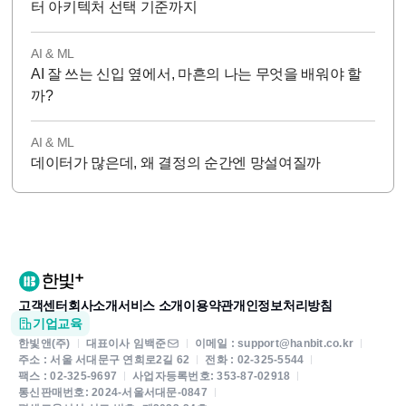
터 아키텍처 선택 기준까지
AI & ML
AI 잘 쓰는 신입 옆에서, 마흔의 나는 무엇을 배워야 할
까?
AI & ML
데이터가 많은데, 왜 결정의 순간엔 망설여질까
고객센터
회사소개
서비스 소개
이용약관
개인정보처리방침
기업교육
한빛앤(주)
대표이사 임백준
이메일 : support@hanbit.co.kr
주소 : 서울 서대문구 연희로2길 62
전화 : 02-325-5544
팩스 : 02-325-9697
사업자등록번호: 353-87-02918
통신판매번호: 2024-서울서대문-0847