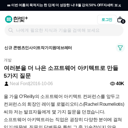
x
🎫 이번 여름의 목적지는 한 단계 더 성장한 나! 8월 강의 50% OFF
자세히 보기
→
로그인
0
신규 콘텐츠
인사이트
작가지원
데브레터
개발
여러분을 더 나은 소프트웨어 아키텍트로 만들
5가지 질문
40K
Neal Ford
|
2016-10-06
올 가을 O‘Reilly의 소프트웨어 아키텍트 컨퍼런스를 앞두고
컨퍼런스의 회장인 레이첼 로멜리오티스(Rachel Roumeliotis)
씨와 저는 발표자들에게 몇 가지 질문을 던졌습니다.
소프트웨어 아키텍트라는 직업은 굉장히 다양한 분야에 걸쳐
있기 때문에, 질문의 답변들은 특히 그 중 기술적이지 않은