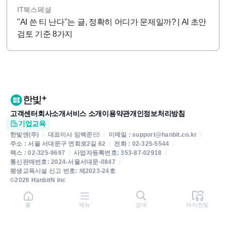
IT북스페셜
"AI 쓴 티 난다"는 글, 정확히 어디가 문제일까? | AI 초안
검토 기준 8가지
고객센터
회사소개
서비스 소개
이용약관
개인정보처리방침
기업교육
한빛앤(주)
대표이사 임백준
이메일 : support@hanbit.co.kr
주소 : 서울 서대문구 연희로2길 62
전화 : 02-325-5544
팩스 : 02-325-9697
사업자등록번호: 353-87-02918
통신판매번호: 2024-서울서대문-0847
평생교육시설 신고 번호: 제2023-24호
©2026 HanbitN Inc
홈
메뉴
검색
마이한빛