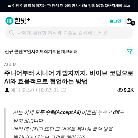
x
🎫 이번 여름의 목적지는 한 단계 더 성장한 나! 8월 강의 50% OFF
자세히 보기
→
로그인
0
신규 콘텐츠
인사이트
작가지원
데브레터
AI & ML
주니어부터 시니어 개발자까지, 바이브 코딩으로
AI와 효율적으로 협업하는 방법
|
2025-11-12
9.2K
애디 오스마니
저는 이제
모두 수락
(Accept All)
버튼만 누르고
diff
도
읽지 않습니다
.
에러 메시지가 뜨면 그 내용을 복사해 붙여 넣을
뿐입니다
.
대부분 그걸로 해결되죠
.