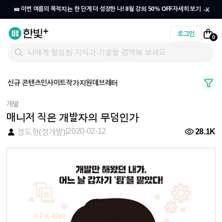
x
🎫 이번 여름의 목적지는 한 단계 더 성장한 나! 8월 강의 50% OFF
자세히 보기 →
로그인
0
신규 콘텐츠
인사이트
작가지원
데브레터
개발
매니저 직은 개발자의 무덤인가
|
2020-02-12
28.1K
정도현(정개발)