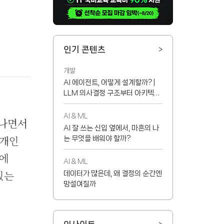
인기 콘텐츠
>
개발
AI 에이전트, 어떻게 설계할까? |
LLM 의사결정 구조부터 아키텍처
선택 기준까지
AI & ML
떠나면서
AI 잘 쓰는 신입 옆에서, 마흔의 나
 개인
는 무엇을 배워야 할까?
욕에
AI & ML
있는
데이터가 많은데, 왜 결정의 순간엔
망설여질까