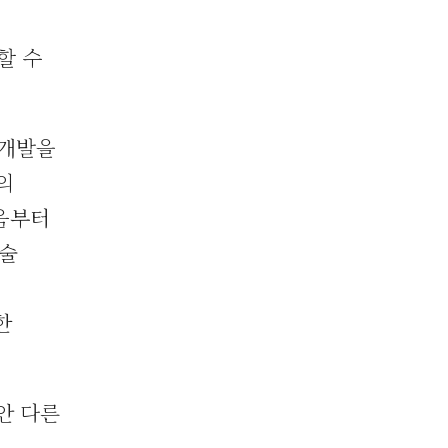
할 수
 개발을
의
처음부터
기술
한
안 다른