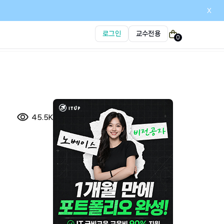
x
로그인
교수전용
0
45.5K