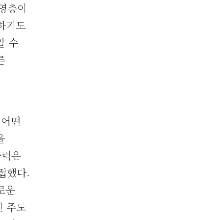
경영층이
명하기도
알 수
른
 어떤
을
술력은
접했다.
로운
인 주도