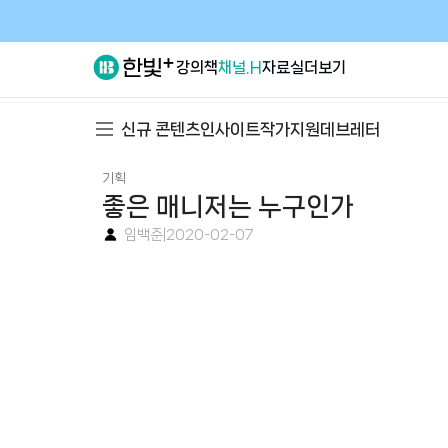
강의
책
채널.H
자료실
더보기
신규 콘텐츠
인사이트
작가지원
데브레터
기획
좋은 매니저는 누구인가
임백준
|
2020-02-07