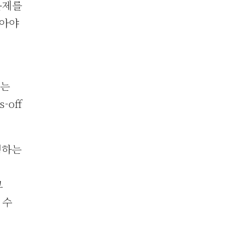
문제를
보아야
않는
-off
행하는
그
 수