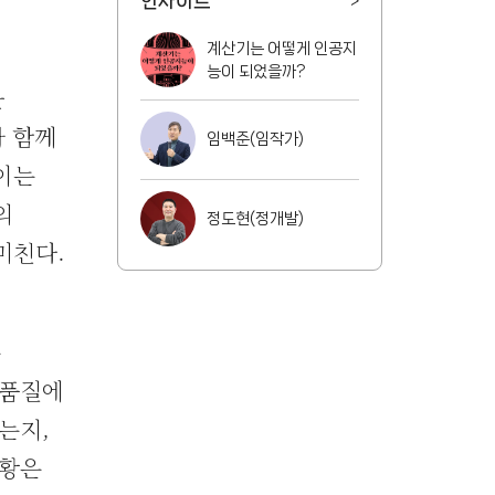
인사이트
>
계산기는 어떻게 인공지
능이 되었을까?
을
와 함께
임백준(임작가)
이는
의
정도현(정개발)
미친다.
는
 품질에
는지,
상황은