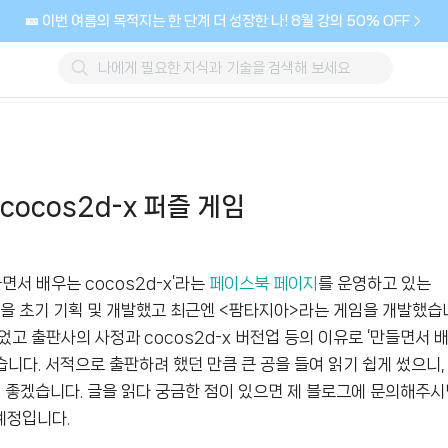
🎫 이번 여름의 목적지는 한 단계 더 성장한 나! 8월 강의 50% OFF
cocos2d-x 퍼즐 게임
면서 배우는
cocos2d-x’
라는
페이스북 페이지
를 운영하고 있는
을 초기 기획 및 개발했고 최근엔
<
팜타지아
>
라는 게임을 개발했습
겪었고 출판사의 사정과
cocos2d-x
버전업 등의 이유로
‘
만들면서 
습니다
.
서적으로 출판하려 했던 만큼 큰 공을 들여 읽기 쉽게 썼으니
면 좋겠습니다
.
글을 읽다 궁금한 점이 있으면 제 블로그에 문의해주시
 예정입니다
.