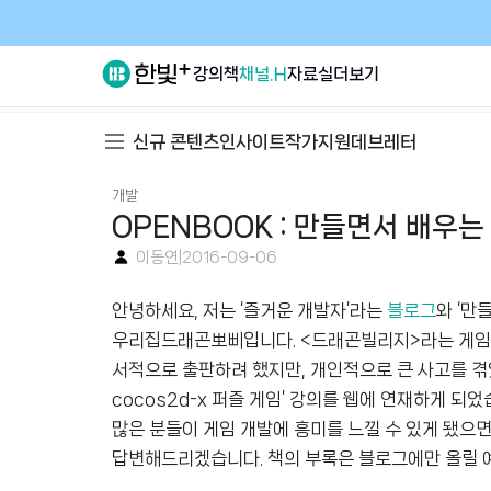
강의
책
채널.H
자료실
더보기
신규 콘텐츠
인사이트
작가지원
데브레터
개발
OPENBOOK : 만들면서 배우는 
이동연
|
2016-09-06
안녕하세요
,
저는
‘
즐거운 개발자
’
라는
블로그
와
‘
만들
우리집드래곤뽀삐입니다
. <
드래곤빌리지
>
라는 게임
서적으로 출판하려 했지만
,
개인적으로 큰 사고를 
cocos2d-x
퍼즐 게임
’
강의를 웹에 연재하게 되었
많은 분들이 게임 개발에 흥미를 느낄 수 있게 됐으
답변해드리겠습니다
.
책의 부록은 블로그에만 올릴