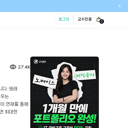
x
로그인
교수전용
0
27.4K
니다
.
원래
배우는
,
이 연재를 통해
면 최대한