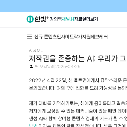
강의
책
채널.H
자료실
더보기
신규 콘텐츠
인사이트
작가지원
데브레터
AI & ML
저작권을 존중하는 AI: 우리가 
팀 오라일리
|
2025-04-25
2022년 4월 22일, 샘 올트먼에게서 갑작스러운 문자
문의했습니다. 며칠 후에 전화를 드려 가능성을 논의
제가 대화를 기억하기로는, 샘에게 흥미롭다고 말씀
저자에게 보상할 수 있는 메커니즘이 있을 때만 데이
생성 AI와 함께 참여형 콘텐츠 경제의 기초가 될 수 
방법
'이라는 제목의 글로 작성했습니다. 샘은 그것