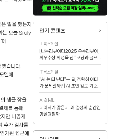
같은 일을 했는지
인기 콘텐츠
>
 오늘 Sruly
서
'에
IT북스페셜
[나는리뷰어다2025 우수리뷰어]
최우수상 최성욱 님 "코딩과 글쓰
기 능력이 반드시 서로 정비례하지
택했습니다.
는 않지만...!"
IT북스페셜
 모델에
"AI 쓴 티 난다"는 글, 정확히 어디
가 문제일까? | AI 초안 검토 기준
8가지
개의 샘플 장을
AI & ML
 결제를 통해
데이터가 많은데, 왜 결정의 순간엔
망설여질까
나왔지만 비공개
여 추가 검사를
비인가된 접근에