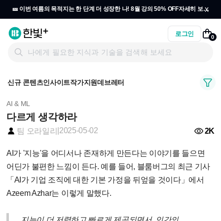
x
🎫 이번 여름의 목적지는 한 단계 더 성장한 나! 8월 강의 50% OFF
자세히 보기
→
로그인
0
신규 콘텐츠
인사이트
작가지원
데브레터
AI & ML
다르게 생각하라
|
2025-05-02
2K
팀 오라일리
AI가 '지능'을 어디서나 존재하게 만든다는 이야기를 들으면
어딘가 불편한 느낌이 든다. 예를 들어, 블룸버그의 최근 기사
「AI가 기업 조직에 대한 기본 가정을 뒤엎을 것이다」에서
Azeem Azhar는 이렇게 말했다.
지능이 더 저렴하고 빠르게 제공되면서, 인간의