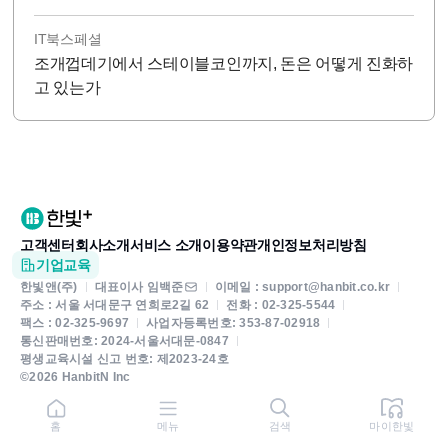
IT북스페셜
조개껍데기에서 스테이블코인까지, 돈은 어떻게 진화하
고 있는가
고객센터
회사소개
서비스 소개
이용약관
개인정보처리방침
기업교육
한빛앤(주)
대표이사 임백준
이메일 : support@hanbit.co.kr
주소 : 서울 서대문구 연희로2길 62
전화 : 02-325-5544
팩스 : 02-325-9697
사업자등록번호: 353-87-02918
통신판매번호: 2024-서울서대문-0847
평생교육시설 신고 번호: 제2023-24호
©2026 HanbitN Inc
홈
메뉴
검색
마이한빛