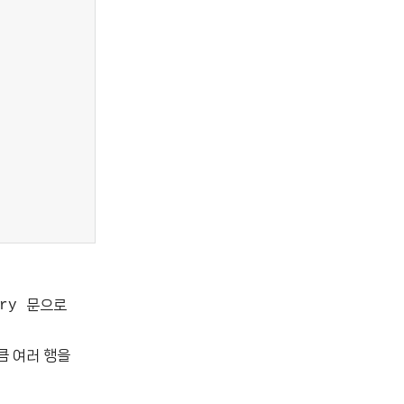
문으로
try
큼 여러 행을