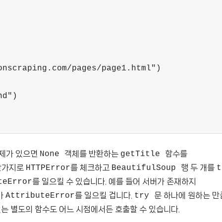
onscraping.com/pages/page1.html")
nd")
문제가 있으면
객체를 반환하는
함수를
None
getTitle
찬가지로
를 체크하고
행 두 개를
HTTPError
BeautifulSoup
를 일으킬 수 있습니다. 예를 들어 서버가 존재하지
teError
가
를 일으킬 겁니다.
문 하나에 원하는 만
AttributeError
try
있는 별도의 함수도 어느 시점에서든 호출할 수 있습니다.