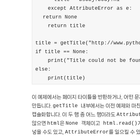
except AttributeError as e:
return None
return title
title = getTitle("http://www.pyth
if title == None:
print("Title could not be fou
else:
print(title)
이 예제에서는 페이지 타이틀을 반환하거나, 어떤 
만듭니다.
내부에서는 이전 예제와 마
getTitle
캡슐화합니다. 이 두 행 중 어느 행이라도
Attribu
않으면
은
객체이고
html
None
html.read()
넣을 수도 있고,
를 일으킬 수 
AttributeError