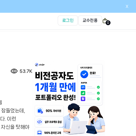
x
로그인
교수전용
0
53.7K
웹
 잠들었는데,
다. 이런
 자신을 탓해야