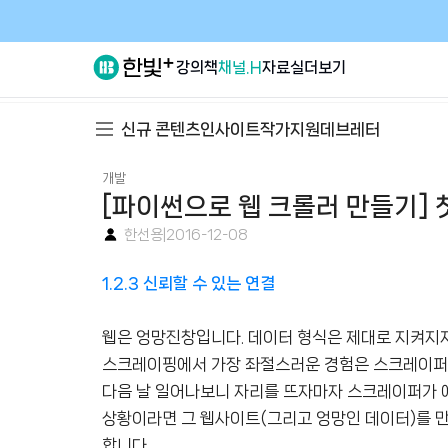
강의
책
채널.H
자료실
더보기
신규 콘텐츠
인사이트
작가지원
데브레터
개발
[파이썬으로 웹 크롤러 만들기] 첫
한선용
|
2016-12-08
1.2.3 신뢰할 수 있는 연결
웹은 엉망진창입니다. 데이터 형식은 제대로 지켜지지
스크레이핑에서 가장 좌절스러운 경험은 스크레이퍼
다음 날 일어나보니 자리를 뜨자마자 스크레이퍼가 예
상황이라면 그 웹사이트(그리고 엉망인 데이터)를 만
합니다.