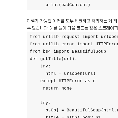
print(badContent)
이렇게 가능한 에러를 모두 체크하고 처리하는 게 처음
수 있습니다. 예를 들어 다음 코드는 같은 스크레이퍼
from urllib.request import urlope
from urllib.error import HTTPErro
from bs4 import BeautifulSoup
def getTitle(url):
try:
html = urlopen(url)
except HTTPError as e:
return None
try:
bsObj = BeautifulSoup(html.
title = bsObj.body.h1