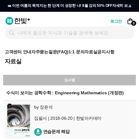
x
🎫 이번 여름의 목적지는 한 단계 더 성장한 나! 8월 강의 50% OFF
자세히 보기
→
로그인
0
고객센터 안내
자주묻는질문(FAQ)
1:1 문의
자료실
공지사항
자료실
도서명
수식이 보이는 공학수학 : Engineering Mathematics (개정판)
by
장윤석
집필서 | 2018-06-20 | 한빛아카데미
연습문제 해답