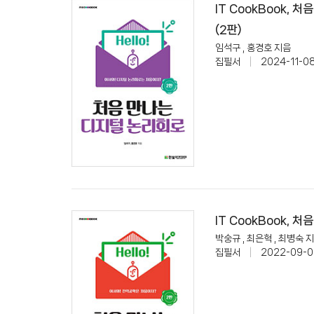
IT CookBook, 
(2판)
임석구 , 홍경호 지음
집필서
|
2024-11-0
IT CookBook, 
박숭규 , 최은혁 , 최병숙 
집필서
|
2022-09-0