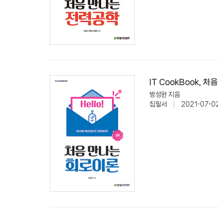
IT CookBook, 
방성완 지음
집필서
|
2021-07-0