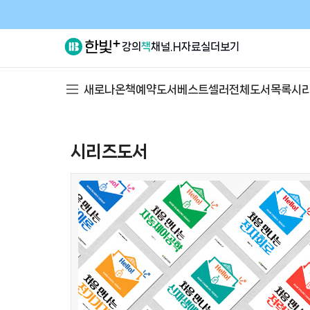
강의
책
채널.H
자료실
더보기
새로나온책
예약도서
베스트셀러
전체도서목록
시
시리즈도서