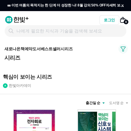
x
🎫 이번 여름의 목적지는 한 단계 더 성장한 나! 8월 강의 50% OFF
자세히 보기
→
로그인
0
새로나온책
예약도서
베스트셀러
시리즈
시리즈
핵심이 보이는 시리즈
한빛아카데미
출간일 순
도서명 순