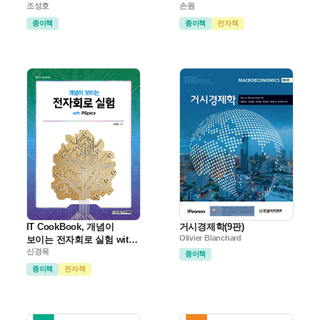
조성호
손원
종이책
종이책
전자책
IT CookBook, 개념이
거시경제학(9판)
Olivier Blanchard
보이는 전자회로 실험 with
PSpice
신경욱
종이책
종이책
전자책