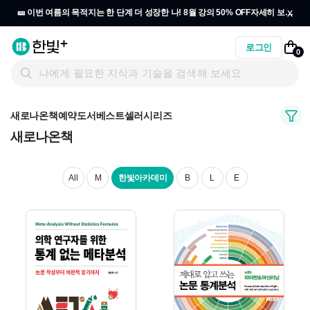
x
🎫 이번 여름의 목적지는 한 단계 더 성장한 나! 8월 강의 50% OFF
자세히 보기
→
로그인
0
새로나온책
예약도서
베스트셀러
시리즈
새로나온책
All
M
한빛아카데미
B
L
E