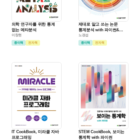
의학 연구자를 위한 통계
제대로 알고 쓰는 논문
없는 메타분석
통계분석 with 파이썬&
이창현
머신러닝
노경섭
종이책
전자책
종이책
전자책
IT CookBook, 미라클 자바
STEM CookBook, 보이는
프로그래밍
통계학 with 파이썬