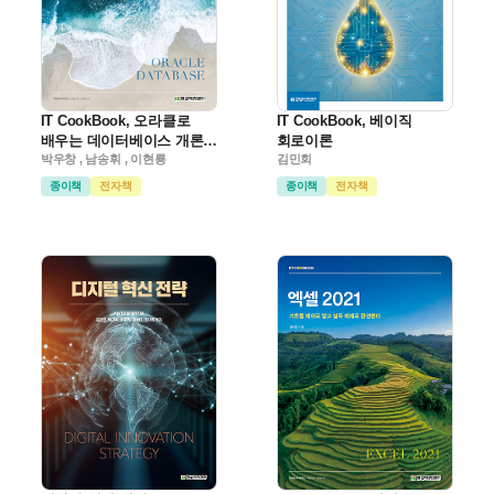
IT CookBook, 오라클로
IT CookBook, 베이직
배우는 데이터베이스 개론과
회로이론
실습(3판)
박우창 , 남송휘 , 이현룡
김민회
종이책
전자책
종이책
전자책