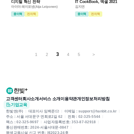
디지털 혁신 전략
IT CookBook, 엑셀 2021
아이야 레이포넨(Aija Leiponen)
김지연
종이책
전자책
종이책
전자책
3
1
2
4
5
>
고객센터
회사소개
서비스 소개
이용약관
개인정보처리방침
기업교육
한빛앤(주)
대표이사 임백준
이메일 : support@hanbit.co.kr
주소 : 서울 서대문구 연희로2길 62
전화 : 02-325-5544
팩스 : 02-325-9697
사업자등록번호: 353-87-02918
통신판매번호: 2024-서울서대문-0847
평생교육시설 신고 번호: 제2023-24호