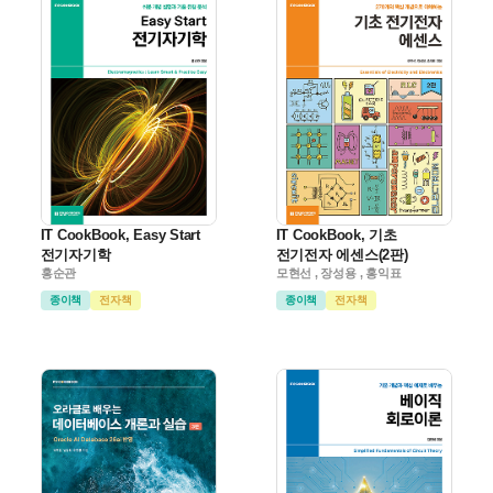
IT CookBook, Easy Start
IT CookBook, 기초
전기자기학
전기전자 에센스(2판)
홍순관
모현선 , 장성용 , 홍익표
종이책
전자책
종이책
전자책