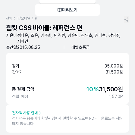
미리보기
전체
IT/모바일
웹
웹킷 CSS 바이블: 레퍼런스 편
지은이
정다운, 조은, 양주희, 민경환, 김훈민, 김영호, 김대현, 강영주,
서미연
출간일
2015.08.25
레벨
초중급
정가
35,000
원
판매가
31,500
원
10
%
31,500
원
총 결제 금액
적립 예정
1,570
P
전자책 사용 안내
전자책은 웹뷰어와 한빛+ 앱에서 열람할 수 있으며 PDF 다운로드는 지원
되지 않습니다.