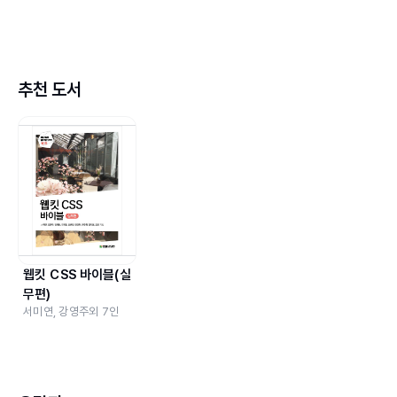
추천 도서
웹킷 CSS 바이블(실
무편)
서미연, 강영주
외
7
인