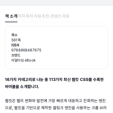
책 소개
저자
목차
리뷰
추천 콘텐츠
자료
쪽수
561쪽
ISBN
9788968487675
브랜드
리얼타임 eBook
16가지 카테고리로 나눈 총 113가지 최신 웹킷 CSS를 수록한
바이블을 소개합니다.
웹킷은 웹의 변화와 발전에 가장 빠르게 대응하고 진화하는 엔진
으로, 웹킷을 기반으로 제작한 블링크 엔진을 사용하는 크롬 브라