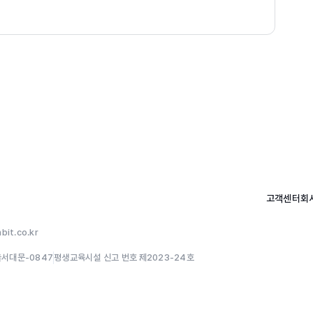
처
법
축
ud
고객센터
회
it.co.kr
연동하는 하이브리드 서비스 구축
울서대문-0847
평생교육시설 신고 번호 :
제2023-24호
는 하이브리드 구성