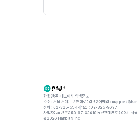
8장 보안을 강화한 안전한 서비스 구축
8.1 KT ucloud biz의 보안 기능
8.2 보안 서비스로 구성할 수 있는 아키텍
8.3 사용자 수준의 일반적인 보안 강화 방
8.4 구성 사례
9장 다양한 방법의 콘텐츠 배포 서비스 구
9.1 가상 서버와 서비스 연동
9.2 Encoder 서비스와 연동한 Media Clo
9.3 CDN Global 서비스의 사용
9.4 구성 사례
한빛앤(주)
대표이사 임백준
주소 : 서울 서대문구 연희로2길 62
이메일 : support@hanb
10장 레거시 시스템과 특정 전용 장비를 
전화 : 02-325-5544
팩스 : 02-325-9697
사업자등록번호 :
353-87-02918
통신판매번호 :
2024-서
10.1 레거시 시스템과 전용 장비를 연동하
©
2026
HanbitN Inc
10.2 구성 사례