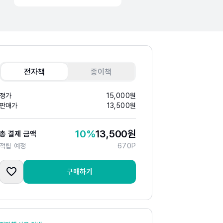
전자책
종이책
정가
15,000
원
판매가
13,500
원
10
%
13,500
원
총 결제 금액
적립 예정
670
P
구매하기