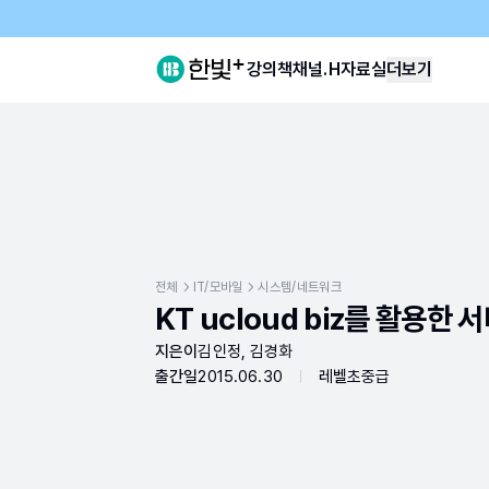
강의
책
채널.H
자료실
더보기
전체
IT/모바일
시스템/네트워크
KT ucloud biz를 활용
지은이
김인정, 김경화
출간일
2015.06.30
레벨
초중급