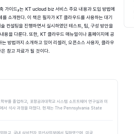
축 가이드』는 KT ucloud biz 서비스 주요 내용과 도입 방법에
례를 소개한다. 이 책은 필자가 KT 클라우드를 사용하는 대기
 기술 컨설팅을 진행하면서 실시하였던 테스트, 팁, 구성 방안을
내용을 다룬다. 또한, KT 클라우드 매뉴얼이나 홈페이지에 공
용하는 방법까지 소개하고 있어 리셀러, 오픈소스 사용자, 클라우
은 참고 자료가 될 것이다.
학부를 졸업하고, 포항공과대학교 시스템 소프트웨어 연구실과 미
ity에서 석사 과정을 마쳤다. 현재는 The Pennsylvania State
 연구실에서 박사 과정을 밟고 있다. 안철수 연구소에서 윈도우 커널에
 모듈 개발하였고, KT에서 KT ucloud biz 클라우드 상품에 대
기술 컨설팅과 연구, Open API 활용 기술 지원을 담당하였다. 이
 졸업하고, 국내 삼성전자 무선사업부에서 일하였으며, 미국