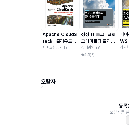
5장 많은 네트워크 연결을 지원하는 서비스
5.1 가상 라우터 구조에 따른 분산된 멀티 
5.2 웹 서버와 DB 서버의 분리 구성
Apache CloudS
생생 IT 토크 : 프로
파이
5.3 구성 예시: 많은 세션 및 트래픽 향상을
tack : 클라우드 컴
그래머들의 클라우
WS 
5.4 구성 사례: 푸시 서비스를 위해 많은 
세바스찬 ...
외
1
인
강대명
외
3
인
강권학
퓨팅을 관통하는 클
드 이야기
썬과
라우드스택의 60
우드
4.5
(
2
)
6장 고가용성을 위한 무중단 서비스 구축
가지 제안
6.1 무중단 서비스 구성
6.2 구성 사례: 데이터 센터 이중화 구성과 
오탈자
7장 유연한 확장성이 요구되는 서비스 구축
7.1 확장 및 축소가 용이한 구성
등록
7.2 ucloud Autoscaling을 이용한 탄력
오탈자를 
7.3 구성 사례