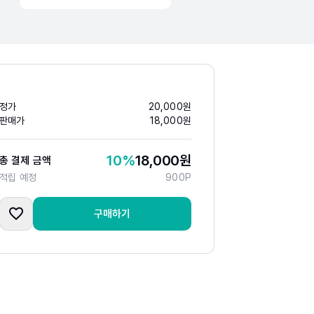
정가
20,000
원
판매가
18,000
원
10
%
18,000
원
총 결제 금액
적립 예정
900
P
구매하기