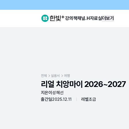
강의
책
채널.H
자료실
더보기
전체
실용서
여행
리얼 치앙마이 2026~2027
지은이
성혜선
출간일
2025.12.11
레벨
초급