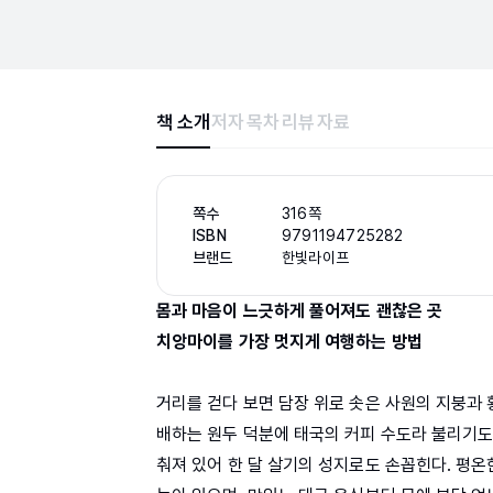
책 소개
저자
목차
리뷰
자료
쪽수
316쪽
ISBN
9791194725282
브랜드
한빛라이프
몸과 마음이 느긋하게 풀어져도 괜찮은 곳
치앙마이를 가장 멋지게 여행하는 방법
거리를 걷다 보면 담장 위로 솟은 사원의 지붕과 
배하는 원두 덕분에 태국의 커피 수도라 불리기도 
춰져 있어 한 달 살기의 성지로도 손꼽힌다. 평