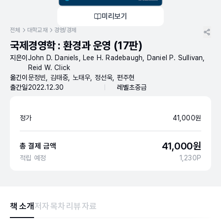
미리보기
전체
대학교재
경영/경제
국제경영학 : 환경과 운영 (17판)
지은이
John D. Daniels, Lee H. Radebaugh, Daniel P. Sullivan,
Reid W. Click
옮긴이
문정빈, 김태중, 노태우, 정선욱, 편주현
출간일
2022.12.30
레벨
초중급
정가
41,000
원
41,000
원
총 결제 금액
적립 예정
1,230
P
책 소개
저자
목차
리뷰
자료