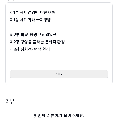
제1부 국제경영에 대한 이해
제1장 세계화와 국제경영
제2부 비교 환경 프레임워크
제2장 경영을 둘러싼 문화적 환경
제3장 정치적•법적 환경
제4장 경제적 환경
제5장 세계화와 사회
더보기
제3부 이론과 제도: 무역과 투자
제6장 국제무역과 요소이동성
제7장 정부가 무역에 미치는 영향
리뷰
제8장 국가 간 협력과 협정
첫번째 리뷰어가 되어주세요.
제4부 글로벌 금융 환경