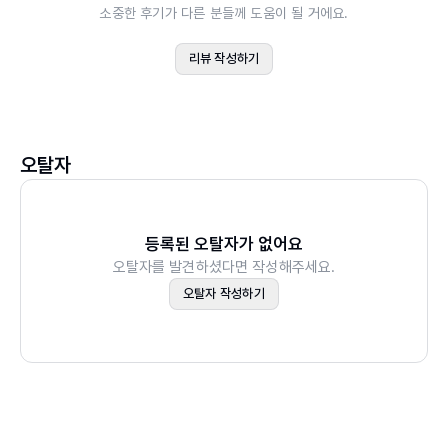
소중한 후기가 다른 분들께 도움이 될 거에요.
제9장 글로벌 외환 시장
제10장 환율 결정
리뷰 작성하기
제11장 글로벌 자본 시장
제5부 글로벌 전략, 구조, 실행
제12장 국제경영 전략
오탈자
제13장 진출국 평가 및 선택
제14장 수출과 수입
제15장 직접투자와 협력 전략
등록된 오탈자가 없어요
오탈자를 발견하셨다면 작성해주세요.
제16장 국제경영 조직
오탈자 작성하기
제6부 국제 운영 관리
제17장 글로벌 마케팅
제18장 글로벌 운영 및 공급사슬 관리
제19장 글로벌 회계 및 재무 관리
제20장 국제 인적 자원 관리