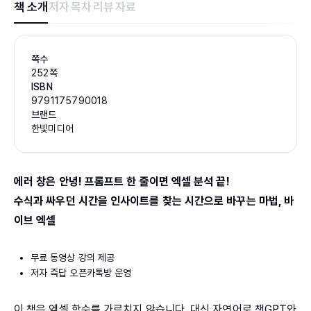
책 소개
저자
목차
리뷰
자료
쪽수
252쪽
ISBN
9791175790018
브랜드
한빛미디어
에러 창은 안녕! 프롬프트 한 줄이면 엑셀 분석 끝!
수식과 싸우던 시간을 인사이트를 찾는 시간으로 바꾸는 마법, 바
이브 엑셀
무료 동영상 강의 제공
저자 즉답 오픈카톡방 운영
이 책은 엑셀 함수를 가르치지 않습니다. 대신 자연어로 챗GPT와