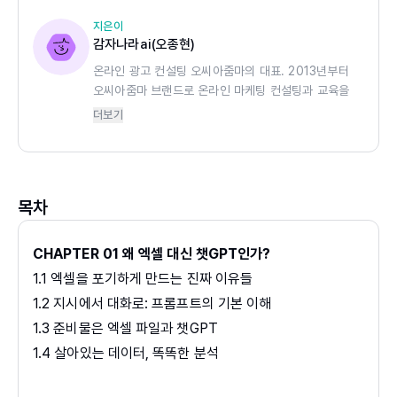
내합니다.
지은이
감자나라ai(오종현)
사칙연산과 집계, 조건 분류, 데이터 비교, 시각화, 보고서 작
온라인 광고 컨설팅 오씨아줌마의 대표. 2013년부터
성까지 실무에서 가장 많이 쓰는 엑셀 작업을 챗GPT로 대
오씨아줌마 브랜드로 온라인 마케팅 컨설팅과 교육을
체하는 방법을 담았습니다. 특히 ‘역할·맥락·목표’ 구조로 프
진행해오고 있다. 구독자 5만의 유튜브 채널 ‘감자나라
더보기
롬프트를 설계하는 방법을 통해 누구나 안정적으로 결과를
ai’와 온라인 마케팅 교육 사이트 ‘오씨네학교’를 운영
얻을 수 있도록 구성했습니다.
하면서 다양한 AI 서비스의 사용법 및 AI를 활용한 마
케팅 콘텐츠 제작과 관련한 강의를 진행하고 있다.
이 책을 읽고 나면, 엑셀을 잘 다루는 사람이 아니라 데이터
목차
를 빠르게 해석하고 의사결정을 내리는 사람이 됩니다. 이제
당신의 업무 속도는 함수가 아니라 질문이 결정합니다.
CHAPTER 01 왜 엑셀 대신 챗GPT인가?
1.1 엑셀을 포기하게 만드는 진짜 이유들
1.2 지시에서 대화로: 프롬프트의 기본 이해
1.3 준비물은 엑셀 파일과 챗GPT
1.4 살아있는 데이터, 똑똑한 분석