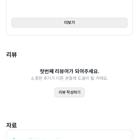
CHAPTER 02 실무 함수 완벽 대체, 챗GPT의 바이브 엑
셀
2.1 사칙연산부터 기본 집계까지: 계산의 기초
더보기
2.2 원하는 데이터만 골라보기: 정렬과 필터링
2.3 데이터에 논리적인 규칙 부여하기: IF 조건문의 이해
2.4 다른 표에서 값 가져오기: VLOOKUP 완전 정복
리뷰
CHAPTER 03 숫자 너머의 인사이트: 데이터 분석 심화편
첫번째 리뷰어가 되어주세요.
3.1 고객 데이터: 충성 고객과 이탈 고객 식별하기
소중한 후기가 다른 분들께 도움이 될 거에요.
3.2 성과 데이터: KPI 보고서 작성 및 해석
3.3 재무 데이터: 비용 구조 분석 및 최적화
리뷰 작성하기
CHAPTER 04 데이터를 넘어선 텍스트의 힘: 챗GPT로
비즈니스 기회 포착하기
4.1 고객의 목소리(VOC): 리뷰와 문의 분석
자료
4.2 시장 조사의 완전 자동화: 딥 리서치와 전략 분석