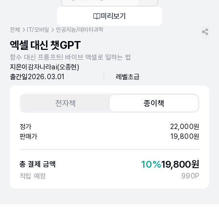
미리보기
전체
IT/모바일
인공지능/데이터과학
엑셀 대신 챗GPT
함수 대신 프롬프트! 바이브 엑셀로 일하는 법
지은이
감자나라ai(오종현)
출간일
2026.03.01
레벨
초급
전자책
종이책
정가
22,000
원
판매가
19,800
원
10
%
19,800
원
총 결제 금액
적립 예정
990
P