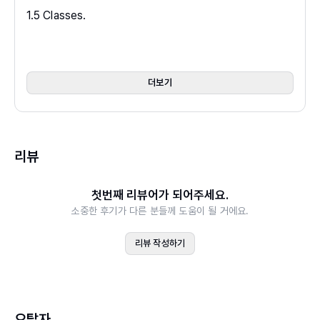
1.5 Classes.
1.6 C++ Program and File Organization.
1.7 Writing a C++ Program.
1.8 Exercises.
더보기
2. Object-Oriented Design.
2.1 Goals, Principles, and Patterns.
리뷰
2.2 Inheritance and Polymorphism.
2.3 Templates.
첫번째 리뷰어가 되어주세요.
2.4 Exceptions.
소중한 후기가 다른 분들께 도움이 될 거에요.
2.5 Exercises.
리뷰 작성하기
3. Arrays, Linked Lists, and Recursion.
3.1 Using Arrays.
3.2 Singly Linked Lists.
3.3 Doubly Linked Lists.
오탈자