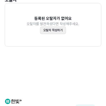
3.4 Circularly Linked and List Reversal.
3.5 Recursion.
3.6 Exercises.
등록된 오탈자가 없어요
오탈자를 발견하셨다면 작성해주세요.
오탈자 작성하기
4. Analysis Tools.
4.1 The Seven Functions Used in This Book.
4.2 Analysis of Algorithms.
4.3 Simple Justification Techniques.
4.4 Exercises.
5. Stacks, Queues, and Deques.
5.1 Stacks.
5.2 Queues.
5.3 Double-Ended Queues.
5.4 Exercises.