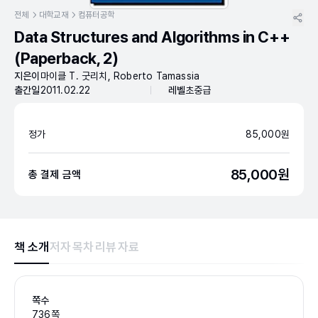
전체
대학교재
컴퓨터공학
Data Structures and Algorithms in C++
(Paperback, 2)
지은이
마이클 T. 굿리치, Roberto Tamassia
출간일
2011.02.22
레벨
초중급
정가
85,000
원
85,000
원
총 결제 금액
책 소개
저자
목차
리뷰
자료
쪽수
736쪽