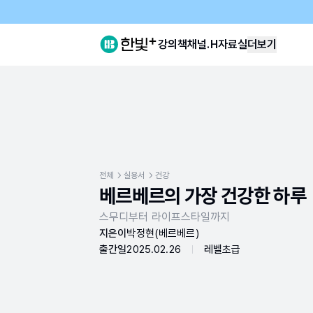
강의
책
채널.H
자료실
더보기
전체
실용서
건강
베르베르의 가장 건강한 하루
스무디부터 라이프스타일까지
지은이
박정현(베르베르)
출간일
2025.02.26
레벨
초급