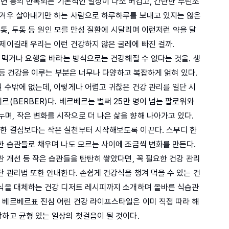
 수면 등의 반복되는 기본적인 일상이 다소 버겁고, 간단한 루틴조
 겨우 살아내기만 하는 사람으로 하루하루를 보내고 있지는 않은
생리통, 두통 등 원인 모를 만성 질환에 시달리며 이런저런 약을 달
문제이길래 우리는 이런 건강하지 않은 굴레에 빠진 걸까.
겨 먹거나 요행을 바라는 방식으로는 건강해질 수 없다는 것을. 생
간 등 건강을 이루는 부분은 너무나 다양하고 복잡하게 얽혀 있다.
 수밖에 없는데, 이렇게나 어렵고 귀찮은 건강 관리를 일단 시
르(BERBER)다. 베르베르는 벌써 25만 명이 넘는 팔로워와
며, 작은 변화를 시작으로 더 나은 삶을 향해 나아가고 있다.
한 결심보다는 작은 실천부터 시작해보도록 이끈다. 스무디 한
한 습관들로 채우며 나도 모르는 사이에 조금씩 변화를 만든다.
관 개선 등 작은 습관들을 탄탄히 쌓았다면, 꼭 필요한 건강 관리
단 관리법 또한 안내한다. 손쉽게 건강식을 챙겨 먹을 수 있는 건
간식을 대체하는 건강 디저트 레시피까지 소개하며 올바른 식습관
 베르베르표 진심 어린 건강 라이프스타일은 이미 직접 따라 해
강하고 균형 있는 일상의 첫걸음이 될 것이다.