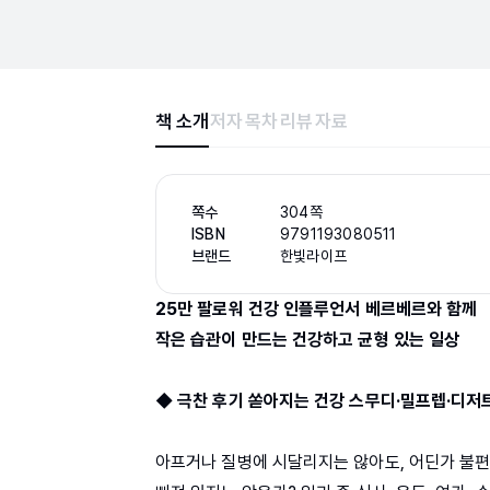
책 소개
저자
목차
리뷰
자료
쪽수
304쪽
ISBN
9791193080511
브랜드
한빛라이프
25만 팔로워 건강 인플루언서 베르베르와 함께
작은 습관이 만드는 건강하고 균형 있는 일상
◆ 극찬 후기 쏟아지는 건강 스무디·밀프렙·디저
아프거나 질병에 시달리지는 않아도, 어딘가 불편