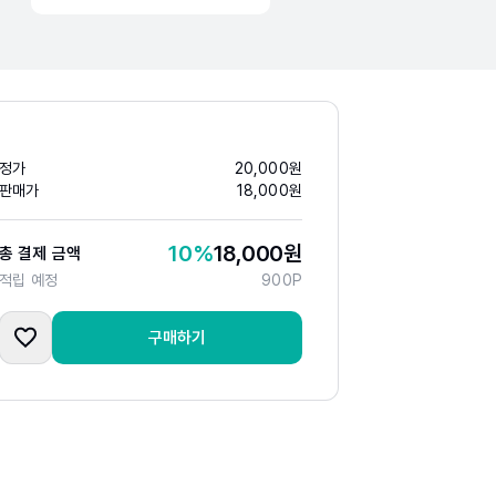
정가
20,000
원
판매가
18,000
원
10
%
18,000
원
총 결제 금액
적립 예정
900
P
구매하기