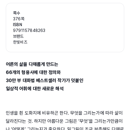
쪽수
376쪽
ISBN
9791157848263
브랜드
한빛비즈
어른의 삶을 다채롭게 만드는
66개의 형용사에 대한 정의와
30만 부 대화법 베스트셀러 작가가 덧붙인
일상적 어휘에 대한 새로운 해석
인생을 흰 도화지에 비유하곤 한다. 무엇을 그리는가에 따라 삶이
달라진다는 것. 하지만 아름다운 그림은 ‘무엇’을 그리는가만큼이
나 ‘어떻게’ 그리는지가 중요하다. 밑그림이 조금 부족해도 다채로