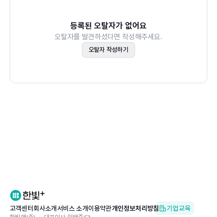
심리학 연구에 따르면 타인을 너그럽게 대하고 활달한 성격
18⋮고맙다⋮관계의 깊이와 삶의 풍요로움을 발견하는 일
을 가진 사람들은 더 높은 삶의 만족도와 더 나은 정신 건강
19⋮고요하다⋮내면의 깊이를 만나는 침묵의 언어
등록된 오탈자가 없어요
상태를 보인다고 합니다. 원인과 결과를 어떻게 보느냐에 따
오탈자를 발견하셨다면 작성해주세요.
20⋮담담하다⋮평정의 미학
라 다르긴 하겠으나 어쨌거나 ‘늡늡한’ 성격, 괜찮아 보입니
오탈자 작성하기
21⋮미안하다⋮성숙한 책임감을 통한 관계의 회복
다.
22⋮부끄럽다⋮도덕적 성장과 자기 개선
우리의 인간관계뿐 아니라 인생 전체가 풍요로워지도록 ‘늡
23⋮소중하다⋮삶을 가치 있게 만드는 풍부한 마음의 자
늡한’ 성격으로 주변을 밝혀 보는 건 어떨까요. -194쪽
산
24⋮습습하다⋮너그러운 활력
난감함은 편견과 고정 관념의 껍질을 벗기는 예리한 칼날입
25⋮애석하다⋮ 아쉬움을 통한 성찰과 지혜로움, 더 나은
니다. 진실은 언제나 낯설고 불편하게 다가오는 법인데 우리
미래 설계
에겐 불편하고 낯선 진실보다, 익숙하고 편안한 거짓이 더
26⋮온화하다⋮세상을 감싸안는 따스한 빛
달콤하게 느껴질 때가 많습니다. 하지만 난감함이라는 날카
27⋮은은하다⋮깊이 있는 표현과 감성의 풍요로움
로운 물음 앞에서 그 달콤한 오해는 서서히 무너지고, 우리
28⋮진중하다⋮삶의 무게를 견디는 강한 내적 힘
는 조금 더 진실에 가까이 다가설 수 있습니다. -250쪽
29⋮편안하다⋮ 내적 안정을 통한 자아 수용과 관계의 풍
요로움
고객센터
회사소개
서비스 소개
이용약관
개인정보처리방침
기업교육
재미있는 사실은 우리가 ‘앞길이 막막하다’라는 의미로 쓸
30⋮평온하다⋮내면의 평화를 통한 균형과 지혜의 실현