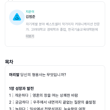
김범준 작가는 본인이 처음 목표로 했던 것은 대부분 실패했
지은이
김범준
다. 그러나 좌절하지 않았다. 특별히 불굴의 의지가 있는 사
자기계발 분야 베스트셀러 작가이자 커뮤니케이션 전문
람이어서가 아니라 내심 자신의 꿈을 ‘괜찮은 어른’이 되는
가. 고려대학교 경제학과 졸업, 한국기술교육대학원에
것으로 생각했기 때문이다. 어떤 직업을 갖고 살아가든 괜찮
서 인적 자원 석사 학위를 취득했다. 삼성그룹, SK그
더보기
은 어른은 될 수 있으니 굳이 좌절할 필요가 없었다.
룹, 현대기아차, KB금융 등의 기업과 서울시, 경기도,
한국과학기술원, 국방부 등의 공공 기관에서 강연을 했
다. 지은 책으로는 『모든 관계는 말투에서 시작된다』,
최근의 우리 사회는 한 번의 실패를 모든 것의 실패로 여긴
『80년생 김 팀장과 90년생 이 대리가 웃으며 일하는
다. 혹은 지금 성공한 사람은 앞으로도 계속 성공하고 지금
목차
법』, 『오십에 읽는 장자』, 『어른의 국어력』 등이 있다.
실패한 사람은 영원한 실패자가 될 것처럼 두려워한다. 그러
어린 시절 의대를 희망했으나 탈락했고, 행정고시에 5
년간 도전했으나 실패했으며, 능력 출중한 회사원을 꿈
나 애초에 한 번의 실패가 영원할 리 없으며, 또 몇 번 실패한
머리말
당신의 형용사는 무엇입니까?
꿨으나 승진에서 누락됐다. 누군가 본다면 실패가 많겠
다 하더라도 그건 자신이 품고 있는 형용사를 향해 나아가는
지만 크게 좌절하진 않았다. 전공을 바꾼 덕분에 장학
과정일 뿐이다.
1장 성장과 발전
금을 받았고, 사무관 대신 대기업 직원이 되었으며, 임
원 대신 베스트셀러 작가와 사내 강사 타이틀을 얻었
1⋮개운하다⋮영혼의 창을 여는 상쾌한 바람
다. 직업의 이름보단 내심 ‘괜찮은’ 어른이 되기를 꿈꿨
좌절, 불안, 우울이 많은 시대에 저자는 이런 ‘형용사’형 삶의
2⋮궁금하다⋮우주에서 내면까지 끝없는 질문의 출발점
기 때문이다. 이건 형용사가 인생을 지지하는 강력한
태도가 퍼져 나간다면 더 많은 사람들이 자신의 삶을 훨씬
3⋮늘차다⋮일상에서 전문성까지, 능숙함의 여정