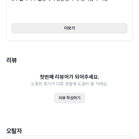
방식이다. 더 많은 사람들이 형용사를 등대 삼아 꿋꿋
다채롭게 해석하고 당당하게 꾸려갈 수 있을 것이라고 생각
4⋮만족스럽다⋮기대에서 성취까지의 성공적 여정
하게 나아가길 바라는 마음으로 이 책을 썼다.
했다. 그래서 이 책은 어휘의 이해를 다루는 인문학서이자
5⋮멋지다⋮자신만의 색으로 빛나는 순간
계속 삶을 꿋꿋하게 걸어나갈 의지를 주는 자기계발서다.
6⋮벅차다⋮영혼을 춤추게 하는 생의 소용돌이
더보기
7⋮뿌듯하다⋮자신을 향한 사랑의 시작
▶ 책 속으로
8⋮산뜻하다⋮일상에서 감각까지, 상쾌함의 여정
9⋮신선하다⋮혁신을 향한 새로운 시각
밖은 전쟁터이지만 안전 기지는 그 전쟁터가 치열하면 치열
리뷰
10⋮싱그럽다⋮자연에서 일상까지 새로움의 숨결
한 만큼 더욱 포근하게 느껴지죠.
11⋮유쾌하다⋮일상에서 웃음을 되찾아야 할 이유
사람과 사람 사이의 포근함은 더욱 중요합니다. 이때 우리의
첫번째 리뷰어가 되어주세요.
12⋮자랑스럽다⋮성취에서 자부심까지 내면의 벅참
말이 우리의 포근함의 정도를 대신하는 경우가 흔합니다.
소중한 후기가 다른 분들께 도움이 될 거에요.
13⋮즐겁다⋮삶을 가득 채우는 행복의 에너지
“사람들은 당신이 한 말을 잊을 수 있지만, 당신이 그들에게
14⋮황홀하다⋮영혼을 깨우는 아름다움의 선물
리뷰 작성하기
어떤 느낌을 주었는지는 절대 잊지 않을 것이다”라는 작가
15⋮흡족하다⋮기대에서 충족까지, 완전한 만족
마야 안젤루의 말처럼 포근한 태도는 타인에게 깊은 인상을
16⋮희망차다⋮미래의 가능성에 씨앗을 뿌리는 마음
남깁니다. -177쪽
2장 인격과 품성
오탈자
‘늡늡한’ 성격은 오직 다른 누군가를 위한 것만은 아닙니다.
17⋮결곡하다⋮삶의 고비를 이겨 내는 든든한 힘