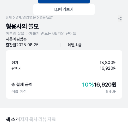
미리보기
전체
경제/경영/인문
인문/교양
형용사의 쓸모
어른의 삶을 다채롭게 만드는 66개의 단어들
지은이
김범준
출간일
2025.08.25
레벨
초급
정가
18,800
원
판매가
16,920
원
10
%
16,920
원
총 결제 금액
적립 예정
840
P
책 소개
저자
목차
리뷰
자료