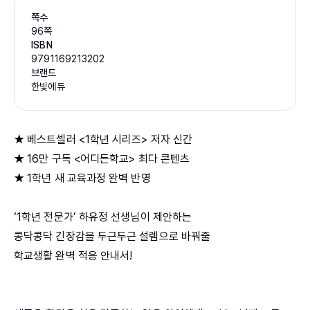
쪽수
96쪽
ISBN
9791169213202
브랜드
한빛에듀
★ 베스트셀러 <1학년 시리즈> 저자 신간
★ 16만 구독 <어디든학교> 최다 콘텐츠
★ 1학년 새 교육과정 완벽 반영
‘1학년 전문가’ 하유정 선생님이 제안하는
콩닥콩닥 긴장감을 두근두근 설렘으로 바꿔줄
학교생활 완벽 적응 안내서!