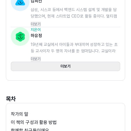
김희선
요인이라고도 볼 수 있어요. 이 책에는 입학 초기에 꼭 필요
삼성, 시스코 등에서 백엔드 시스템 설계 및 개발을 담
한 바른 생활 습관 7가지를 다루었습니다. 이 활동은 부모님
당했으며, 현재 스타트업 CEO로 활동 중이다. 멀티캠
의 가이드가 특별히 더 필요한 부분으로 부모님께 드리는 교
퍼스 등에서 스프링 관련 강의를 진행하며 후배 개발자
더보기
육 노하우도 꼭 확인해 주세요.
들과 지식을 나누고 있다. 유튜브 채널 「슬기로운코딩
지은이
생활」 (https://www.youtube.com/@슬기로운코
하유정
딩생활-d1r)을 운영중이다.
▣ 1년의 학교생활을 충실히 담았어요
19년째 교실에서 아이들과 부대끼며 성장하고 있는 초
등 교사이자 두 명의 자녀를 둔 엄마입니다. 교실이라
이 책은 초등학교 입학식을 시작으로 학교 안의 장소, 새롭
는 물리적 공간을 넘어 ‘어디든학교’ 유튜브 채널과 블
더보기
게 만나는 선생님과 친구들, 물건의 사용법 등을 충분히 담
로그를 통해 자녀 교육에 대한 부모님들의 궁금증과 고
더보기
았습니다. 그뿐만 아니라 친구 관계, 사회성 키우는 법, 갈등
민을 덜어 드리는 교육 멘토로 활동하고 있습니다. 지
대처법과 실제 1학년 아이들이 특별히 더 긴장하는 상황(화
은 책으로는 《1학년 한글 떼기》 《1학년 시계 달력》 《1
학년 받아쓰기》 《1학년 처음 수학》 《두근두근 초등 1
장실 사용법, 수행 평가, 갑자기 아플 때, 비 오는 날 등)을 엄
학년 입학 준비》 《초등 공부 습관 바이블》 《초등 바른
선해서 구성했습니다. 이 책 한 권으로 등교 시간부터 하교
글씨 트레이닝북》 등이 있습니다.
목차
시간까지 하루 일과와 1학년 1년의 학교생활을 미리 경험해
보세요.
작가의 말
이 책의 구성과 활용 방법
▣ 개정 교육과정 완벽 반영
함께할 친구들이에요