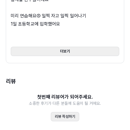
개정 교육과정의 가장 큰 특징은 자기주도학습과 협력적 소
통 역량이 강화되었다는 점입니다. 배운 내용을 정확히 인지
미리 연습해요① 일찍 자고 일찍 일어나기
하고, 이를 스스로 활용하고 적용해 볼 것을 권장하고 있습
1일 초등학교에 입학했어요
니다. 이 책은 왼쪽 페이지에서 배운 정보를 토대로 오른쪽
미리 연습해요② 편한 옷 고르기
페이지에서 바로 놀이 문제를 풀도록 구성했습니다. 단순한
2일 씩씩하게 등교 준비해요
문제도 있지만, 그렇게 생각하는 이유를 곰곰이 고민해야 하
3일 안전하게 등교해요
는 문제도 있습니다. 아이 스스로 주도적으로 고민하고, 해
더보기
4일 학교를 살펴볼까요?①②
결 방법을 찾는 힘을 기를 수 있을 거예요.
5일 선생님을 소개해요①②
또한, 이번 개정 교육과정에서는 ‘협력적 소통 역량’을 중시
6일 교실을 살펴볼까요?①②
하고 있습니다. 이에 따라 교육 현장에서도 발표하기와 모둠
리뷰
미리 연습해요③ 고운 말 쓰기
활동의 비율이 늘고 있습니다. 충분히 책을 통해 경험할 수
7일 인사해요
있도록 발표하기와 모둠 활동을 비중 있게 다루었습니다.
첫번째 리뷰어가 되어주세요.
8일 자기소개 해요
소중한 후기가 다른 분들께 도움이 될 거에요.
9일 친구를 사귀고 싶어요
※ 교과 연계※
10일 친구랑 다퉜어요
1학년 1학기 통합 – 학교
리뷰 작성하기
미리 연습해요④ 정리 정돈 하기
1학년 1학기 통합 – 사람들. 같이 해 봐요
11일 준비물을 챙겨요