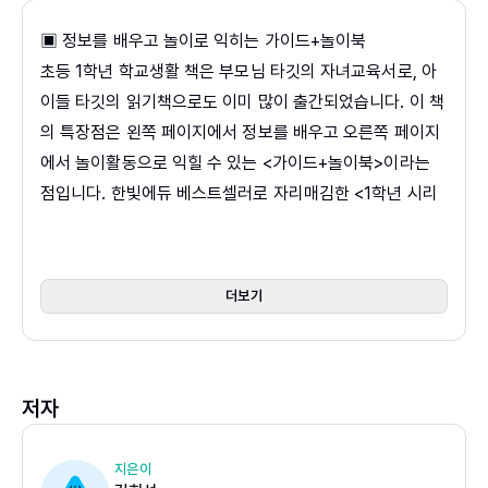
▣ 정보를 배우고 놀이로 익히는 가이드+놀이북
초등 1학년 학교생활 책은 부모님 타깃의 자녀교육서로, 아
이들 타깃의 읽기책으로도 이미 많이 출간되었습니다. 이 책
의 특장점은 왼쪽 페이지에서 정보를 배우고 오른쪽 페이지
에서 놀이활동으로 익힐 수 있는 <가이드+놀이북>이라는
점입니다. 한빛에듀 베스트셀러로 자리매김한 <1학년 시리
즈>의 특장점을 반영하여 아이들이 정보를 배우고 즐겁게
놀이책으로 활용할 수 있는 친근한 책입니다.
더보기
▣ 입학 초기 필수 생활 습관 7가지와 부모님께 드리는 교육
노하우 수록
한글 공부, 수학 공부 등 학습보다 더욱 긴 시간의 노력이 필
저자
요한 게 있습니다. 바로 바른 생활 습관을 형성하는 것입니
다. 꾸준히 익숙해져야 하므로 입학 전부터 시간을 들여 노
력해야 하는 부분입니다. 입학 초기 적응력을 결정하는 큰
지은이