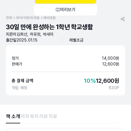
미리보기
전체
유아/어린이/초등
예비초등
30일 만에 완성하는 1학년 학교생활
지은이
김희선, 하유정, 박새미
출간일
2025.01.15
레벨
초급
정가
14,000
원
판매가
12,600
원
10
%
12,600
원
총 결제 금액
적립 예정
630
P
책 소개
저자
목차
리뷰
자료