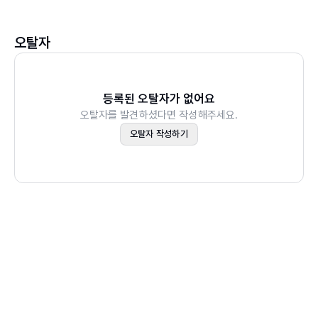
1학년 1학기 통합 – 사람들. 고마운 사람들
12일 제자리에 정리 정돈 해요
1학년 1학기 국어 – 나 5. 반갑게 인사해요
미리 연습해요⑤ 혼자 화장실 가기
오탈자
1학년 2학기 통합 – 하루. 하루의 마무리
13일 화장실에 가고 싶어요
1학년 2학기 통합 – 하루. 내가 보낸 하루
14일 하루 일과를 알아보아요
1학년 2학기 국어 – 가 1. 기분을 말해요
15일 수업 시간을 알아보아요
등록된 오탈자가 없어요
1학년 2학기 국어 – 가 3. 그림일기를 써요
오탈자를 발견하셨다면 작성해주세요.
16일 발표를 잘하고 싶어요
2학년 1학기 국어 – 나 6. 자신의 생각을 표현해요
오탈자 작성하기
미리 연습해요⑥ 집안일 함께하기
17일 모둠 활동을 해요
18일 수행 평가가 궁금해요
19일 쉬는 시간은 어떻게 보낼까요?
미리 연습해요⑦ 시간 안에 골고루 먹기
20일 급식 시간이에요
21일 도서관에 가 볼까요?
22일 아플 땐 보건실에 가요
23일 운동장에 가 볼까요?
24일 규칙을 지켜요