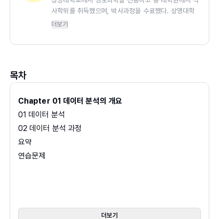
상명대학교에서 정보과학을 전공하고 동 대학원에서 석
사학위를 취득했으며, 박사과정을 수료했다. 상명대학
교, 국민대학교 외 다수의 대학교에서 이산수학, C 언
더보기
어, 컴퓨터 개론, 논리회로 등을 강의하였다. 주요 저서
로 『컴퓨팅 사고력을 키우는 이산수학(3판)』(한빛아카
데미, 2021)이 있다.
목차
Chapter 01 데이터 분석의 개요
01 데이터 분석
02 데이터 분석 과정
요약
연습문제
Chapter 02 엑셀 기본 사용법
01 엑셀 화면 구성과 통합 문서
02 워크시트 편집
더보기