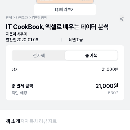
미리보기
전체
대학교재
컴퓨터공학
IT CookBook, 엑셀로 배우는 데이터 분석
지은이
박주미
출간일
2020.01.06
레벨
초급
전자책
종이책
정가
21,000
원
21,000
원
총 결제 금액
적립 예정
630
P
책 소개
저자
목차
리뷰
자료