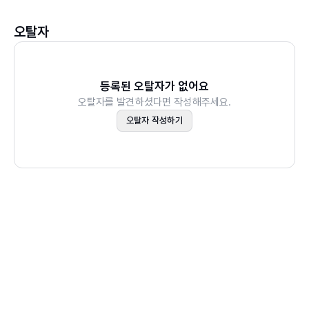
└ 실습 4-2 SUM/AVERAGE 함수
└ 실습 4-3 RANK.EQ/RANK.AVG 함수
오탈자
요약
연습문제
등록된 오탈자가 없어요
오탈자를 발견하셨다면 작성해주세요.
Chapter 05 데이터 정리 I
오탈자 작성하기
01 적절한 표현의 데이터 만들기
└ 실습 5-1 소수점 이하 자리 정리하기
└ 실습 5-2 문자열 추출하기
02 필요한 정보 확인하기/추가하기
└ 실습 5-3 논리 판단하기
└ 실습 5-4 값 참조하기
요약
연습문제
Chapter 06 데이터의 대푯값 추출