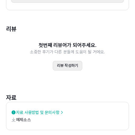
03 셀 편집
요약
연습문제
리뷰
Chapter 03 데이터 다루기
첫번째 리뷰어가 되어주세요.
01 데이터 편집
소중한 후기가 다른 분들께 도움이 될 거에요.
02 데이터 복사와 잘라내기
03 셀 참조
리뷰 작성하기
요약
연습문제
Chapter 04 데이터 정의, 수집, 입력 I
자료
01 데이터 정의
02 데이터 수집: 외부 데이터 가져오기
자료 사용방법 및 문의사항
예제소스
03 데이터 입력
└ 실습 4-1 수식을 이용한 입력