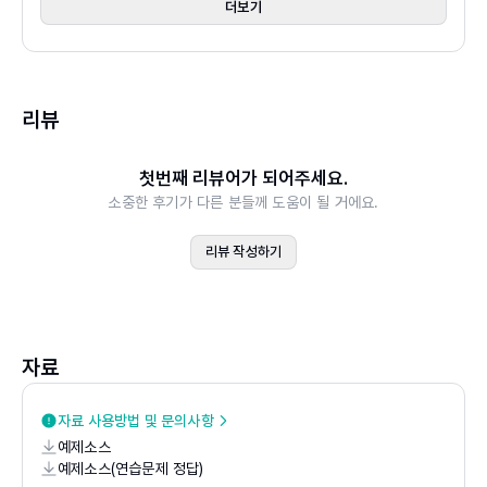
더보기
1.1 수학과 소프트웨어로 돈벌이가 될 문제 풀기
1.2 수학 공부를 포기할 방법
1.3 이미 잘 훈련된 좌뇌 사용하기
리뷰
첫번째 리뷰어가 되어주세요.
PART I 벡터와 그래픽스
소중한 후기가 다른 분들께 도움이 될 거에요.
CHAPTER 2 2차원 벡터로 그림 그리기
리뷰 작성하기
2.1 2차원 벡터 그리기
2.2 평면벡터 산술
2.3 평면의 각과 삼각법
2.4 벡터 집합 변환하기
자료
2.5 Matplotlib으로 그림 그리기
자료 사용방법 및 문의사항
예제소스
CHAPTER 3 3차원 세계로의 도약
예제소스(연습문제 정답)
3.1 3차원 공간에서 벡터 그리기