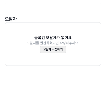
3.2 3차원에서의 벡터 산술
3.3 내적 : 벡터 간 가지런함 측정하기
오탈자
3.4 외적 : 유향 면적 측정하기
3.5 2차원에서 3차원 객체 렌더링하기
등록된 오탈자가 없어요
CHAPTER 4 벡터 변환과 그래픽스
오탈자를 발견하셨다면 작성해주세요.
4.1 3차원 객체 변환
오탈자 작성하기
4.2 일차변환
CHAPTER 5 행렬로 변환 계산하기
5.1 행렬로 일차변환 표현하기
5.2 서로 다른 크기의 행렬 해석하기
5.3 행렬로 벡터를 평행이동하기
CHAPTER 6 고차원으로의 일반화
6.1 우리가 만든 벡터의 정의 확장하기