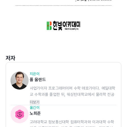
저자
지은이
폴 올랜드
사업가이자 프로그래머이며 수학 애호가이다. 예일대학
교 수학과를 졸업한 뒤, 워싱턴대학교에서 물리학 전공
으로 석사 학위를 받았다. 마이크로소프트에서 소프트
더보기
웨어 엔지니어로 근무한 뒤, 정유·가스 업계에서 에너
옮긴이
지 생산 최적화를 위한 예측 분석 소프트웨어를 만드는
노희준
스타트업인 타키우스(Tachyus)를 공동 설립하였다.
고려대학교 정보통신대학 컴퓨터학과와 이과대학 수학
폴은 타키우스의 초대 최고기술경영자(CTO)로서 머신