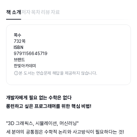
책 소개
저자
목차
리뷰
자료
쪽수
732쪽
ISBN
9791156645719
브랜드
한빛아카데미
본 도서는 연습문제 해답을 제공하지 않습니다.
개발자에게 필요 없는 수학은 없다
롱런하고 싶은 프로그래머를 위한 핵심 비법!
"3D 그래픽스, 시뮬레이션, 머신러닝"
세 분야의 공통점은 수학적 논리와 사고방식이 필요하다는 것!