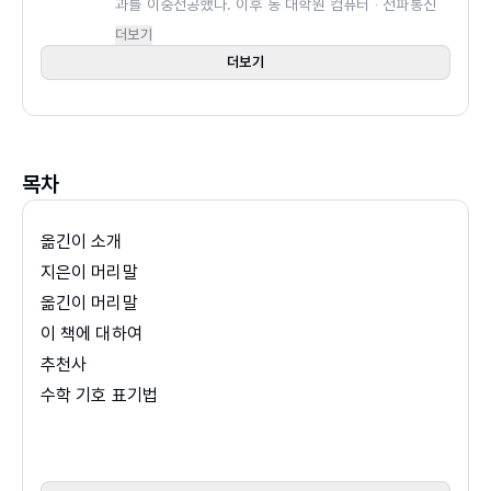
과를 이중전공했다. 이후 동 대학원 컴퓨터 ‧ 전파통신
러닝과 물리학을 기반으로 모델링 소프트웨어를 제품화
공학과에서 컴퓨터학 전공으로 석사 학위와 박사 학위
더보기
했으며, 이후 최고경영자(CEO)가 되어 고객이 5대륙
를 받았다. 현재 고려대학교 세종캠퍼스 인공지능사이
더보기
에서 찾아올 정도로 회사를 성장시켰다. 본인을 상징하
버보안학과 조교수로 재직 중이다.
는 동물은 바닷가재라고 소개한다.
목차
옮긴이 소개
지은이 머리말
옮긴이 머리말
이 책에 대하여
추천사
수학 기호 표기법
책 표지에 대하여
CHAPTER 1 코드로 수학 학습하기