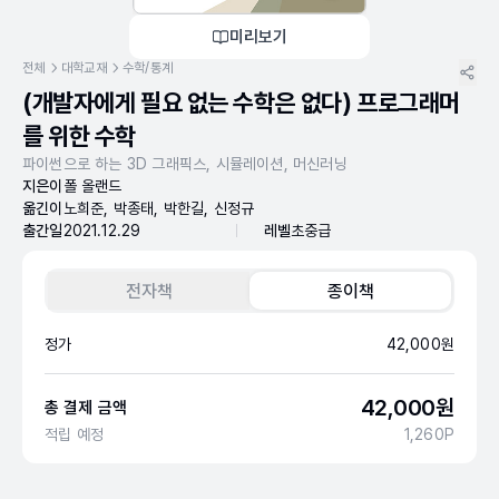
미리보기
전체
대학교재
수학/통계
(개발자에게 필요 없는 수학은 없다) 프로그래머
를 위한 수학
파이썬으로 하는 3D 그래픽스, 시뮬레이션, 머신러닝
지은이
폴 올랜드
옮긴이
노희준, 박종태, 박한길, 신정규
출간일
2021.12.29
레벨
초중급
전자책
종이책
정가
42,000
원
42,000
원
총 결제 금액
적립 예정
1,260
P