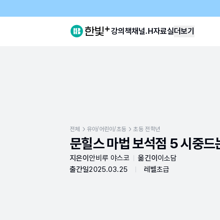
강의
책
채널.H
자료실
더보기
전체
유아/어린이/초등
초등 전학년
문힐스 마법 보석점 5 시중드
지은이
안비루 야스코
옮긴이
이소담
출간일
2025.03.25
레벨
초급