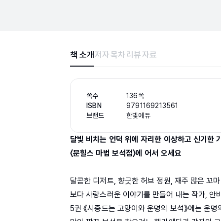
책 소개
저자
목차
리뷰
자료
쪽수
136쪽
ISBN
9791169213561
브랜드
한빛에듀
달빛 비치는 언덕 위에 자리한 이상하고 신기한 
〈문힐스 마법 보석점〉에 어서 오세요
달콤한 디저트, 향긋한 허브 정원, 재주 많은 꼬
보다 사랑스러운 이야기를 만들어 내는 작가, 안
5권 《시중드는 고양이와 운명의 보석》에는 운명