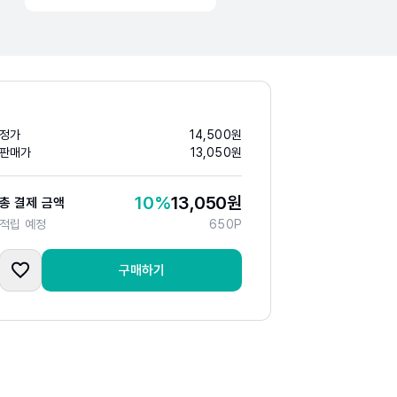
정가
14,500
원
판매가
13,050
원
10
%
13,050
원
총 결제 금액
적립 예정
650
P
구매하기