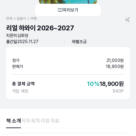
미리보기
전체
실용서
여행
리얼 하와이 2026~2027
지은이
김화정
출간일
2025.11.27
레벨
초급
정가
21,000
원
판매가
18,900
원
10
%
18,900
원
총 결제 금액
적립 예정
940
P
책 소개
저자
목차
리뷰
자료