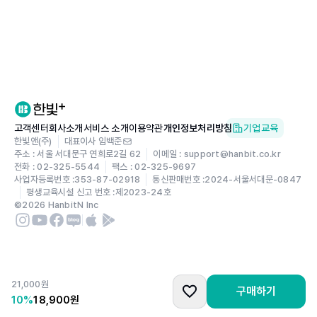
하와이는 미국의 다른 주에 비해 소비세가 낮고, 세일도 자
스냅 촬영
주 하는 데다 대형 쇼핑센터와 아웃렛도 있기에 약간의 쇼핑
스몰 웨딩
팁만 안다면 비교적 저렴한 쇼핑이 가능하다. 게다가 한국에
서도 인기 아이템으로 등극했던 ‘태닝 헬로키티’와 더불어
FOOD
스누피, 미피 같은 하와이안 캐릭터 상품이나 파타고니아,
하와이 음식
스타벅스 등에서 판매하는 하와이 한정판, 그리고 로컬 기념
버거 & 피자
고객센터
회사소개
서비스 소개
이용약관
개인정보처리방침
기업교육
품까지 눈 돌아가는 아이템이 수두룩해 나도 모르는 새에 탕
하와이 디저트
한빛앤(주)
대표이사 임백준
진하게 되는 마성의 쇼핑지이기도 하다. 그래서 여행자의 합
주소 : 서울 서대문구 연희로2길 62
이메일 : support@hanbit.co.kr
푸드 트럭
전화 : 02-325-5544
팩스 : 02-325-9697
리적인 쇼핑을 위해 꼭 알아야 하는 필수 정보와 고수들만
루아우와 전통 음식
사업자등록번호 :
353-87-02918
통신판매번호 :
2024-서울서대문-0847
아는 특급 비밀을 낱낱이 파헤쳤다. 꼭 방문해야 할 쇼핑 성
평생교육시설 신고 번호 :
제2023-24호
채식
©
2026
HanbitN Inc
지는 물론이고 한국인에게 인기 많은 브랜드 매장까지 빠트
하와이 커피
리지 않고 소개한다. 거기에 인기 브랜드를 한데 모아 매장
칵테일
위치를 표로 정리해 시간 낭비 없이 쉽고 빠르게 찾아갈 수
맥주
있도록 안내한다. 가장 중요한 할인, 면세 혜택 역시 발급 위
21,000
원
구매하기
치나 방법 등을 차근차근 자세히 안내해 누구나 쉽게 혜택을
SHOPPING
10
%
18,900
원
누릴 수 있다.
쇼핑