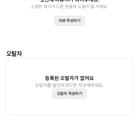
섬의 풍성한 식재료와 여러 이주민의 식문화가 어우러져 하
소중한 후기가 다른 분들께 도움이 될 거에요.
PART 02 가장 멋지게 여행하는 방법
와이만의 이색적인 음식들이 무궁무진하게 만들어졌다. 포
THEME
리뷰 작성하기
케, 로코 모코를 비롯해 원주민 전통 음식인 루아우, 디저트
해변
류인 말라사다와 아사이 볼, 그리고 세계 3대 커피인 코나
드라이브 코스
커피, 향긋한 하와이 바이브의 로컬 맥주 등 다양한 먹거리
서핑
를 자랑한다. 먹거리가 많은 만큼 그중에서 뭘 먹어야 할지
스노클링
오탈자
혼란스러운 여행자를 위해 꼭 먹어야 할 음식과 추천 식당을
카약
함께 정리해 고민하는 시간을 줄여준다. 200여 개에 가까운
웨일 와칭
추천 식당은 지역의 맛이 살아 있는 로컬 맛집은 물론이고
화산
등록된 오탈자가 없어요
한식, 일식 같은 이주민 식당까지 어느 하나 빼놓지 않았다.
오탈자를 발견하셨다면 작성해주세요.
마우나 케아 천문대
거기에 특별한 하루를 위한 최고급 레스토랑부터 알뜰 여행
오탈자 작성하기
일몰
자를 위한 가성비 맛집까지 꼼꼼히 챙겨 모든 여행자의 취향
러닝 & 워킹
과 상황을 고려했다.
골프
하이킹
탕진하기 십상인 하와이에서 합리적인 소비를 위한
아트 러버
맞춤형 쇼핑 리스트
아이들과 함께 가족여행