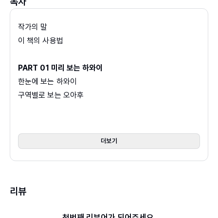
목차
『No Stress 퍼즐영단어』, 『쌕쏙 여행영어』 등의 책을
인처럼 취향에 맞는 장소들을 골라 갈 수 있고, 주변 섬에서
썼다.
는 꼭 봐야 할 것들 중심으로 알찬 여행을 즐길 수 있다. 게다
작가의 말
인스타그램 @hi_plumeria
가 하와이는 주변 섬이 하나가 아니다. 오아후를 제외하고
이 책의 사용법
사람이 거주하는 6개 섬 중 멋진 볼거리와 즐길 거리뿐만 아
니라 편의성까지 고려해 여행자에게 가장 추천하는 2개 섬,
PART 01 미리 보는 하와이
마우이와 빅 아일랜드를 소개한다. 특히 2023년 대형 산불
한눈에 보는 하와이
로 인해 큰 피해를 보았던 마우이가 무사히 복구되면서 여행
구역별로 보는 오아후
자의 마음을 빼앗던 아름다운 자연과 다시금 만날 수 있게
키워드로 보는 하와이
된 상황이다. 어려움을 극복해 낸 이전과는 다른 지금의 마
하와이 필수 여행지 8
우이는 물론이고 또 다른 매력을 가진 섬 빅 아일랜드의 정
하와이 로컬 문화
더보기
보를 담아내 어느 곳이 나에게 맞는 섬인지 비교해 볼 수도
하와이 기본 정보
있다.
하와이 역사
하와이 축제 캘린더
미국 음식과는 또 다른 매력을 가진
리뷰
하와이 저렴하게 여행하는 법
독특한 하와이의 미식 세계
궁금해 하는 것들
하와이 음식을 비단 미국 음식과 같다고 생각하면 곤란하다.
첫번째 리뷰어가 되어주세요.