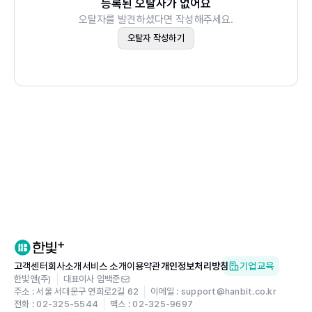
스위스 와인 & 치즈
등록된 오탈자가 없어요
반 기념품 가게에서 파는 흔한 기념품보다 그 지역, 그 가게
오탈자를 발견하셨다면 작성해주세요.
메이드 인 스위스 기념품 쇼핑
에서만 살 수 있는 아이템에 집중했기 때문에 더욱 소중한
오탈자 작성하기
스위스 약국 추천 제품
정보다.
스위스 슈퍼마켓 쇼핑
세심하고 친절한 현지인 가이드니까 가능한 꿀팁
PART 3 진짜 스위스를 만나는 시간
유럽 내에서도 물가가 가장 비싼 나라에 드는 스위스. 이 책
스위스로 가는 방법
에는 비용은 절감하고 만족도는 높일 방법들이 곳곳에 숨어
스위스 내에서 이용할 수 있는 교통 수단
있다. 예약 시점에 따라 가격이 달라지는 교통 패스는 180
일 전부터 예약할 것을 제안하고, 간편한 메뉴나 점심 메뉴
베르너 오버란트 지역(독일어권)
활용, 직접 재료를 사서 요리하는 방법 등 식비 아끼는 법에
AREA 1 인터라켄
도 진심이다. 한국인에게 가장 효율적인 교통 패스와 할인권
REAL PLUS 1 브리엔츠 호수 & 툰 호수
을 보여주고, 또 시간 안배에 있어 주의할 점이나 숙소를 예
고객센터
회사소개
서비스 소개
이용약관
개인정보처리방침
기업교육
약할 때 고려해야 할 점 등 저자가 가이드로 직접 활동하며
AREA 2 그린델발트
한빛앤(주)
대표이사 임백준
고객들에게 제안하고 당부하던 팁들이 고스란히 담겨 있다.
주소 : 서울 서대문구 연희로2길 62
이메일 : support@hanbit.co.kr
AREA 3 융프라우요흐
전화 : 02-325-5544
팩스 : 02-325-9697
그야말로 현지인이면서 가이드로 활동 중인 저자이기 때문