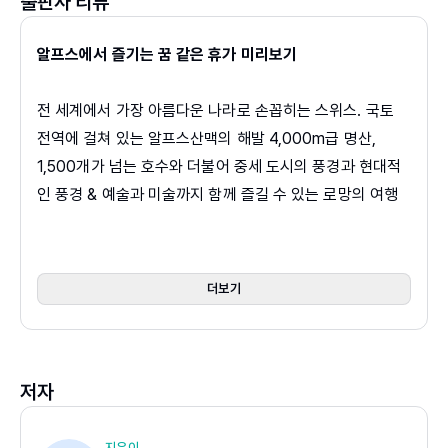
출판사 리뷰
알프스에서 즐기는 꿈 같은 휴가 미리보기
전 세계에서 가장 아름다운 나라로 손꼽히는 스위스. 국토
전역에 걸쳐 있는 알프스산맥의 해발 4,000m급 명산,
1,500개가 넘는 호수와 더불어 중세 도시의 풍경과 현대적
인 풍경 & 예술과 미술까지 함께 즐길 수 있는 로망의 여행
지다. 일 년 내내 밟을 수 있는 만년설은 물론 곤돌라 타고 편
하게 올라 내려다보는 감동적인 풍경이 기다리고, 여름이면
산과 호수와 들꽃을 품고 걷는 하이킹 코스, 겨울이면 스키
더보기
코스로 변한 길에서 액티비티까지 즐기는 그야말로 가장 자
연에 가까운 여행지다. 푸른 초원 위 드문드문 서 있는 그림
같은 스위스 전통 가옥 샬레에서 하룻밤을 보내다 보면 이것
저자
이 꿈인지 생시인지 모를 황홀함이 찾아온다. <리얼 스위스
>에는 그 그림 같은 풍경과 로망이 모두 담겨 있다.
지은이