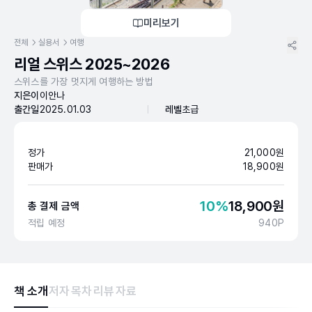
미리보기
전체
실용서
여행
리얼 스위스 2025~2026
스위스를 가장 멋지게 여행하는 방법
지은이
이안나
출간일
2025.01.03
레벨
초급
정가
21,000
원
판매가
18,900
원
10
%
18,900
원
총 결제 금액
적립 예정
940
P
책 소개
저자
목차
리뷰
자료