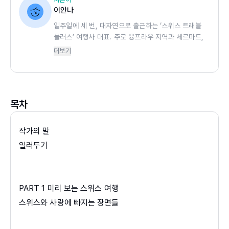
이안나
누구나 쉽게 이해 가능, 베이스캠프 위주의 초간단 구성
일주일에 세 번, 대자연으로 출근하는 ‘스위스 트래블
플러스’ 여행사 대표. 주로 융프라우 지역과 체르마트,
스위스는 연방 국가로 26개의 주(州)로 구성되어 있으며,
루체른, 베른에서 가이드이자 유튜버로 활동하고 있습
더보기
여러 주에 걸쳐 산맥이 형성되어 지역 개념과 위치를 이해하
니다. 여섯 살 무렵, 아버지의 따뜻한 손을 잡고 설악산
기 쉽지 않은 것이 사실이다. 특히 어디를 베이스캠프로 삼
울산바위에 올랐던 그날의 기억은 삶의 이정표가 되었
습니다. 그때 느꼈던 산의 경외감을 안고, 지금은 알프
는 것이 좋을지, 숙소는 옮겨야 할지 초보 여행자 입장에서
스 곳곳을 트레킹하며 여행자들에게 스위스의 진짜 얼
는 고민이 크다. 이에 리얼 스위스는 스위스에서 쓰는 4개의
목차
굴을 전하고 있습니다.
공용어를 바탕으로 크게 지역을 나누고, 주요 도시와 볼거리
블로그 blog.naver.com/swissanna
인스타그램 @swissanna_
를 소개하는 쉬운 구성을 채용했다. 특히 융프라우요흐, 고
작가의 말
유튜브 @스위스안나
르너그라트, 마테호른 글래시어 파라다이스, 리기쿨름 등 잘
일러두기
투어 문의 www.swissanna.kr
알려진 여행지이지만 위치 개념이 잘 서지 않는 산과 전망대
를 가장 중요한 거점 도시 바탕으로 소개하고, 가는 방법까
지 상세하게 안내하니 이보다 더 쉬울 수 없다. 한국인 여행
PART 1 미리 보는 스위스 여행
자들이 가장 선호하는 융프라우요흐나 고르너그라트 등은
스위스와 사랑에 빠지는 장면들
이용할 열차나 곤돌라 시각표까지 함께 알려줘, ‘세상에서
숫자로 보는 스위스
가장 쉬운 스위스 가이드북’이라 칭해도 손색이 없다.