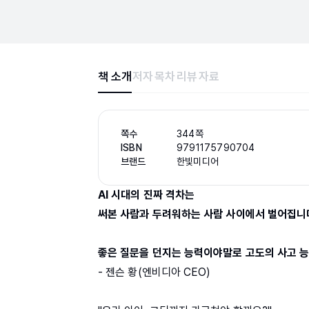
책 소개
저자
목차
리뷰
자료
쪽수
344쪽
ISBN
9791175790704
브랜드
한빛미디어
AI 시대의 진짜 격차는
써본 사람과 두려워하는 사람 사이에서 벌어집니
좋은 질문을 던지는 능력이야말로 고도의 사고 능
- 젠슨 황(엔비디아 CEO)