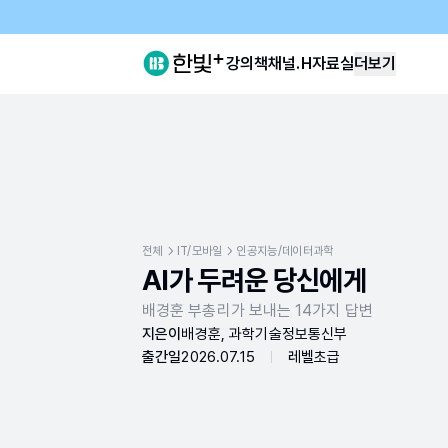
강의
책
채널.H
자료실
더보기
전체
IT/모바일
인공지능/데이터과학
AI가 두려운 당신에게
배경훈 부총리가 보내는 14가지 답변
지은이
배경훈, 과학기술정보통신부
출간일
2026.07.15
레벨
초급