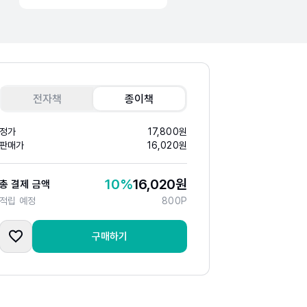
전자책
종이책
정가
17,800
원
판매가
16,020
원
10
%
16,020
원
총 결제 금액
적립 예정
800
P
구매하기