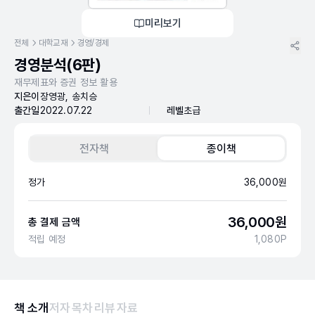
미리보기
전체
대학교재
경영/경제
경영분석(6판)
재무제표와 증권 정보 활용
지은이
장영광, 송치승
출간일
2022.07.22
레벨
초급
전자책
종이책
정가
36,000
원
36,000
원
총 결제 금액
적립 예정
1,080
P
책 소개
저자
목차
리뷰
자료