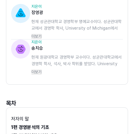
지은이
장영광
현재 성균관대학교 경영학부 명예교수이다. 성균관대학
교에서 경영학 학사, University of Michigan에서
경영학 석사, 고려대학교 대학원에서 경영학 박사학위
더보기
를 받았다. 한양대학교 상경대학 조교수, University
지은이
of Wisconsin 연구교수, University of
송치승
Washington 연구교수로 재직하였다.
현재 원광대학교 경영학부 교수이다. 성균관대학교에서
정부 투자기관 경영평가위원, 공인회계사 시험출제위
경영학 학사, 석사, 박사 학위를 받았다. University
원, 한국거래소 상장폐지심사위원회 위원장, 한국 증권
of Iowa 연구교수, 성균관대학교 강사로 재직하였다.
더보기
학회 회장 등을 역임하였다.
코스콤(한국 증권 전산) 증권예탁원, 자본시장연구원
중소기업연구원 연구위원, 국민연금 기금운용 실무평가
위원, 19대 국회 연구단체평가위원회 평가위원장, KDI
경제전문가 자문위원 등을 역임하였다.
목차
저자의 말
1편 경영분석의 기초