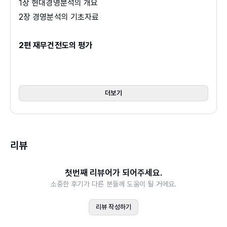
1장 현대경영분석의 개요
2장 경영분석의 기초자료
2편 재무건전도의 평가
3장 재무비율분석
4장 비율분석을 이용한 종합경영평가
5장 현금흐름분석
더보기
6장 재무제표분석의 제논점
3편 미래 경영성과의 예측
리뷰
7장 비용구조와 레버리지분석
8장 질적 경영분석－산업 및 기업분석
첫번째 리뷰어가 되어주세요.
9장 재무예측
소중한 후기가 다른 분들께 도움이 될 거에요.
4편 경영분석의 응용
리뷰 작성하기
10장 증권분석 (1)－전통적 DCF 주식평가모형과 주가배수