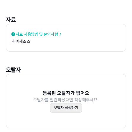
모형
11장 증권분석 (2)－FCF모형, EVA모형, RIM모형
12장 신용분석
자료
13장 기업부실의 예측
자료 사용방법 및 문의사항
예제소스
오탈자
등록된 오탈자가 없어요
오탈자를 발견하셨다면 작성해주세요.
오탈자 작성하기