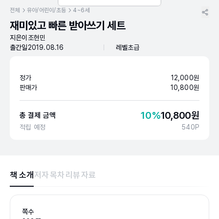
전체
유아/어린이/초등
4~6세
재미있고 빠른 받아쓰기 세트
지은이
조현민
출간일
2019.08.16
레벨
초급
정가
12,000
원
판매가
10,800
원
10
%
10,800
원
총 결제 금액
적립 예정
540
P
책 소개
저자
목차
리뷰
자료
쪽수