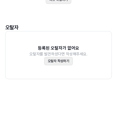
교과서 미리 보기
2권. 받침 있는 낱말
오탈자
된소리되기
된소리가 나는 말 1: 학교, 듣다, 좁다
등록된 오탈자가 없어요
오탈자를 발견하셨다면 작성해주세요.
된소리가 나는 말 2: 눈사람, 물고기, 보름달
오탈자 작성하기
자음 동화
ㄴ으로 소리 나는 말: 옛날, 승리
ㄹ로 소리 나는 말: 줄넘기, 난로
ㅁ으로 소리 나는 말: 소꿉놀이, 앞머리
ㅇ으로 소리 나는 말: 식물, 묶는다, 부엌문
자음 축약
거센소리가 나는 말: 하얗다, 축하, 맞히다
소리이음