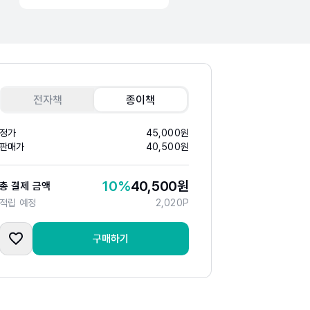
전자책
종이책
정가
45,000
원
판매가
40,500
원
10
%
40,500
원
총 결제 금액
적립 예정
2,020
P
구매하기