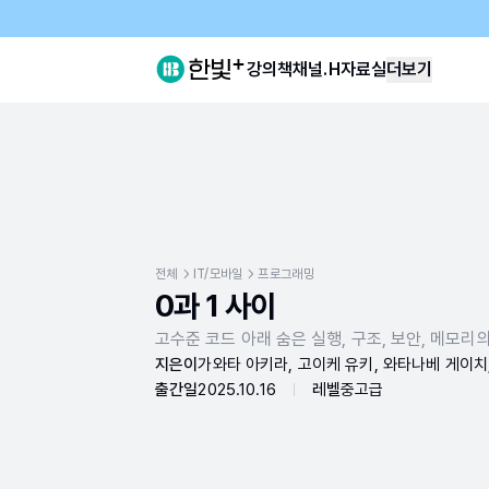
강의
책
채널.H
자료실
더보기
전체
IT/모바일
프로그래밍
0과 1 사이
고수준 코드 아래 숨은 실행, 구조, 보안, 메모리
지은이
가와타 아키라, 고이케 유키, 와타나베 게이치
출간일
2025.10.16
레벨
중고급