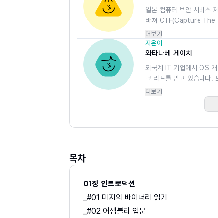
ASLR·PIE·Stack Canary 등 강화된
일본 컴퓨터 보안 서비스 제공업
바쳐 CTF(Capture Th
아키텍처와 다양한 운영체제 환경을 아우르는
에 최연소로 참가한 기록 등
더보기
것이었으며 좋아하는 함수는
지은이
이 책 한 권만으로도 저수준 프로그래밍과 
업했습니다. 대학 시절에는 경
와타나베 게이치
가 저수준 기술의 근본을 이해하고 오늘날의
국제 대학 대항 프로그래밍
외국계 IT 기업에서 OS 
·소프트웨어·보안 엔지니어 및 연구자 여러
크 리드를 맡고 있습니다.
을 연구했고 한때는 OCaml
는 기술 환경 속에서도 흔들리지 않는 지식의
더보기
컴파일러를 만들기도 했습니
라 생각합니다. 다시 한 번 새롭게 펼쳐지는 B
등 ‘안전한 계산’을 실현하
목차
01장 인트로덕션
_#01 미지의 바이너리 읽기
_#02 어셈블리 입문