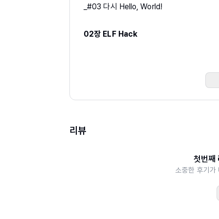
_#03 다시 Hello, World!
02장 ELF Hack
_#04 ELF 파일의 세그먼트
_#05 ld-linux.so의 환경 변수 이용하기
_#06 공유 라이브러리를 검색할 디렉터리
_#07 dlopen에 의한 라이브러리 실행 시
_#08 IFUNC를 사용하여 실행 시 구현 전
_#09 ELF의 해시 테이블 구조
리뷰
_#10 TLS의 구조 이해하기
_#11 코어 파일 읽기
_#12 보조 벡터를 사용하여 프로세스에 정
첫번째 
소중한 후기가 
_#13 정적 링크와 ASLR의 관계
_#14 sold를 사용하여 의존하는 공유 라
_#15 glibc를 Hack하기
_#16 patchelf로 ELF 바이너리의 필드 