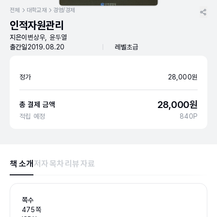
전체
대학교재
경영/경제
인적자원관리
지은이
변상우, 윤두열
출간일
2019.08.20
레벨
초급
정가
28,000
원
28,000
원
총 결제 금액
적립 예정
840
P
책 소개
저자
목차
리뷰
자료
쪽수
475쪽