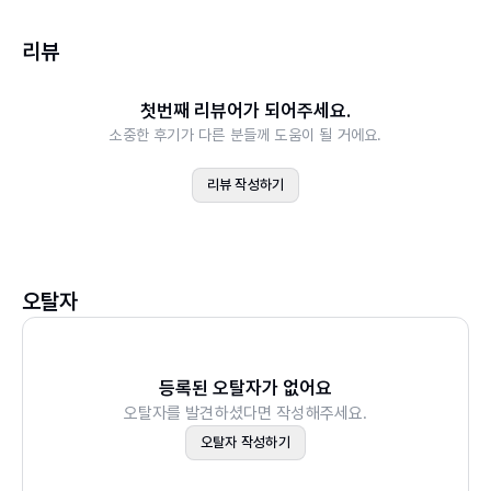
리뷰
제7장 교육훈련
첫번째 리뷰어가 되어주세요.
제8장 경력개발
소중한 후기가 다른 분들께 도움이 될 거에요.
제9장 인사이동
리뷰 작성하기
제10장 임금관리
제11장 근로시간관리
오탈자
제12장 작업환경관리
등록된 오탈자가 없어요
오탈자를 발견하셨다면 작성해주세요.
제13장 복리후생과 여가관리
오탈자 작성하기
제14장 인간관계론