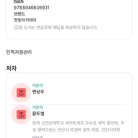
ISBN
9788946806931
브랜드
한빛아카데미
본 도서는 연습문제 해답을 제공하지 않습니다.
인적자원관리
저자
지은이
변상우
지은이
윤두열
현재 신안산대학교 세무회계과 교수로 재직 중이며, 주
요 경력으로는 안산시 의정비 심의 위원, 안산시의회
결산 검사 위원, 시흥시 옴부즈만 자문위원, 안산지방