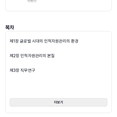
더보기
노동사무소 취업알선 추진협의회 위원, 중소기업청 싱
글 PPM 인증심사위원 등을 역임했다. 저서로는 『조직
관리론』(학문사), 『인사관리론』(학문사), 『인적자원관
리론』(무역경영사), 『성공을 위한 창업과 경영』(무역경
목차
영사) 등이 있다.
제1장 글로벌 시대의 인적자원관리의 환경
제2장 인적자원관리의 본질
제3장 직무연구
제4장 인적자원계획
제5장 채용과 배치
더보기
제6장 인사고과