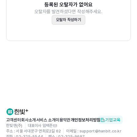
등록된 오탈자가 없어요
오탈자를 발견하셨다면 작성해주세요.
오탈자 작성하기
고객센터
회사소개
서비스 소개
이용약관
개인정보처리방침
기업교육
한빛앤(주)
대표이사 임백준
주소 : 서울 서대문구 연희로2길 62
이메일 : support@hanbit.co.kr
전화 : 02-325-5544
팩스 : 02-325-9697