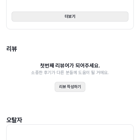
제7장 환경, 미래의 법칙
제8장 경쟁전략의 법칙(또는 경재우위 확보의 법칙
더보기
제9장 사회적 책임 및 윤리경영의 법칙
제2부 경영 및 마케팅에 대한 법칙
리뷰
제10장 신제품 개발의 법칙
제11장 제품의 법칙
첫번째 리뷰어가 되어주세요.
제12장 가격의 법칙
소중한 후기가 다른 분들께 도움이 될 거에요.
제13장 유통경로의 법칙
제14장 마케팅 커뮤니케이션의 법칙
리뷰 작성하기
제15장 소비자행도에 대한 법칙
제3부 다시 삶의 전반에 걸쳐 적용되는 일반법칙
제16장 학습, 혁신, 창조의 법칙
오탈자
제17장 행복, 건강의 법칙
제18장 모든 법칙들에 대한 마무리