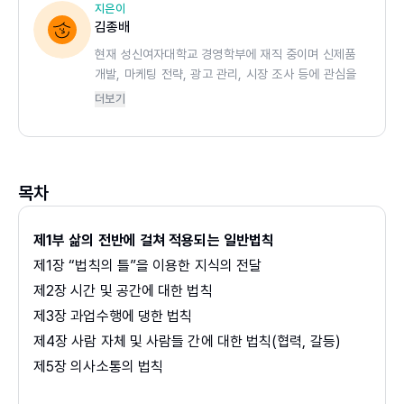
지은이
김종배
현재 성신여자대학교 경영학부에 재직 중이며 신제품
개발, 마케팅 전략, 광고 관리, 시장 조사 등에 관심을
가지고 있다. 저서로는 「생활 속에서 발견하는 마케팅」
더보기
(2004), 「마케팅노트」(2009, 5판), 「마케팅 노변담
화」(2011), 「2030 젊은이에게 전하고픈 삶의 법칙」
(2018), 「처음 배우는 통계학」(2020), 「광고론」
(2022, 2판), 「마케팅」(2022, 2판)이 있고, 편역서로
목차
는 「고객을 행복하게 하는 50가지 법칙」(1992), 「마케
팅에서의 리스렐」(1997) 등이 있다. 서비스마케팅학회
(2012년), 한국마케팅관리학회(2018년), 한국신용카
제1부 삶의 전반에 걸쳐 적용되는 일반법칙
드학회(2019~21년)의 학회장을 역임하였다.
제1장 “법칙의 틀”을 이용한 지식의 전달
제2장 시간 및 공간에 대한 법칙
제3장 과업수행에 댕한 법칙
제4장 사람 자체 및 사람들 간에 대한 법칙(협력, 갈등)
제5장 의사소통의 법칙
제6장 사람과 조직의 법칙