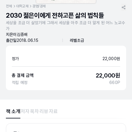
전체
대학교재
경영/경제
2030 젊은이에게 전하고픈 삶의 법칙들
세상을 조금 더 살았기에 그래서 세상을 아주 조금 더 알게 된 어느 노교수
가
지은이
김종배
출간일
2018.06.15
레벨
초급
정가
22,000
원
22,000
원
총 결제 금액
적립 예정
660
P
책 소개
저자
목차
리뷰
자료