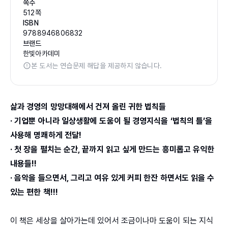
쪽수
512쪽
ISBN
9788946806832
브랜드
한빛아카데미
본 도서는 연습문제 해답을 제공하지 않습니다.
삶과 경영의 망망대해에서 건져 올린 귀한 법칙들
· 기업뿐 아니라 일상생활에 도움이 될 경영지식을 ‘법칙의 틀’을
사용해 명쾌하게 전달!
· 첫 장을 펼치는 순간, 끝까지 읽고 싶게 만드는 흥미롭고 유익한
내용들!!
· 음악을 들으면서, 그리고 여유 있게 커피 한잔 하면서도 읽을 수
있는 편한 책!!!
이 책은 세상을 살아가는데 있어서 조금이나마 도움이 되는 지식